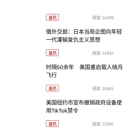
最热
阅读
14439
俄外交部：日本当局企图向年轻
一代灌输复仇主义思想
最热
阅读
11832
时隔50余年 美国重启载人绕月
飞行
最热
阅读
16061
美国纽约市宣布撤销政府设备使
用TikTok禁令
最热
阅读
13285