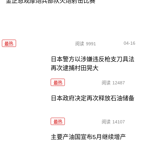
金正恩观摩炮兵部队火炮射击比赛
04-16
最热
阅读
9991
日本警方以涉嫌违反枪支刀具法
再次逮捕村田晃大
最热
阅读
12487
日本政府决定再次释放石油储备
最热
阅读
14107
主要产油国宣布5月继续增产