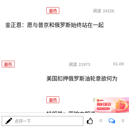
最热
阅读
24226
金正恩：愿与普京和俄罗斯始终站在一起
01-09
最热
阅读
21973
美国扣押俄罗斯油轮意欲何为
最热
阅读
37671
特朗普：若输中期选举，我可能
0
0
点评一下
被弹劾