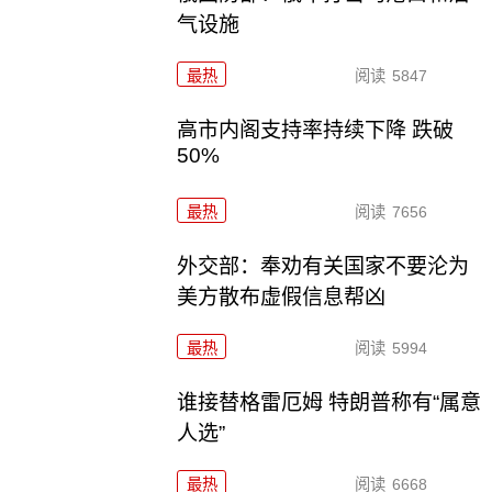
气设施
最热
阅读
5847
高市内阁支持率持续下降 跌破
50%
最热
阅读
7656
外交部：奉劝有关国家不要沦为
美方散布虚假信息帮凶
最热
阅读
5994
谁接替格雷厄姆 特朗普称有“属意
人选”
最热
阅读
6668