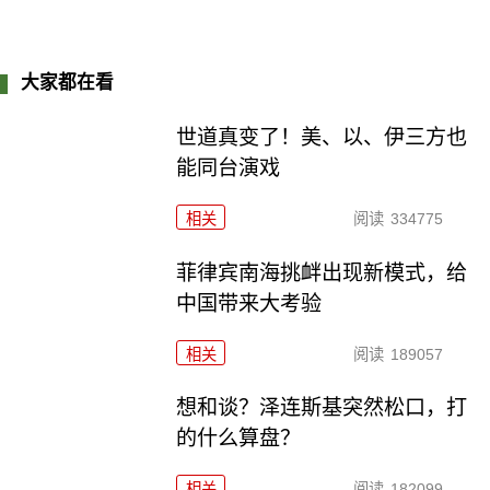
大家都在看
世道真变了！美、以、伊三方也
能同台演戏
相关
阅读
334775
菲律宾南海挑衅出现新模式，给
中国带来大考验
相关
阅读
189057
想和谈？泽连斯基突然松口，打
的什么算盘？
相关
阅读
182099