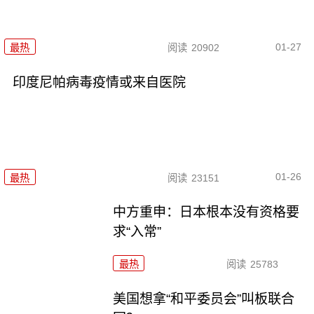
01-27
最热
阅读
20902
印度尼帕病毒疫情或来自医院
01-26
最热
阅读
23151
中方重申：日本根本没有资格要
求“入常”
最热
阅读
25783
美国想拿“和平委员会”叫板联合