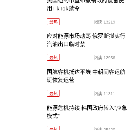
美国纽约市宣布撤销政府设备使
用TikTok禁令
最热
阅读
13219
应对能源市场动荡 俄罗斯拟实行
汽油出口临时禁
最热
阅读
12956
国航客机抵达平壤 中朝间客运航
班恢复运营
最热
阅读
11311
能源危机持续 韩国政府转入“应急
模式”
最热
阅读
25420