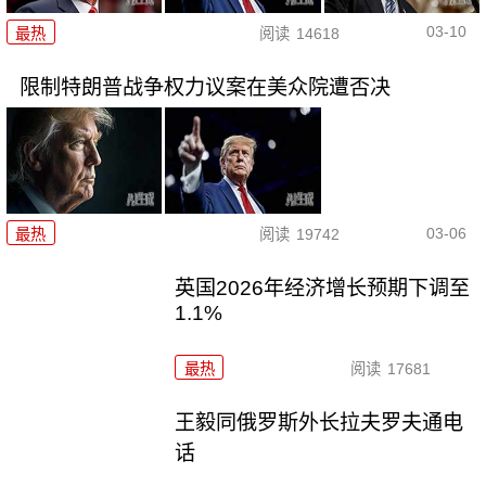
03-10
最热
阅读
14618
限制特朗普战争权力议案在美众院遭否决
03-06
最热
阅读
19742
英国2026年经济增长预期下调至
1.1%
最热
阅读
17681
王毅同俄罗斯外长拉夫罗夫通电
话