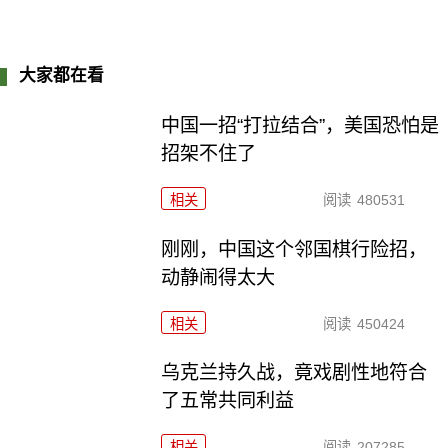
大家都在看
中国一招“打拉结合”，美国恐怕是
招架不住了
相关
阅读
480531
刚刚，中国这个邻国棋行险招，
动静闹得太大
相关
阅读
450424
乌克兰持久战，竟戏剧性地符合
了五常共同利益
相关
阅读
207285