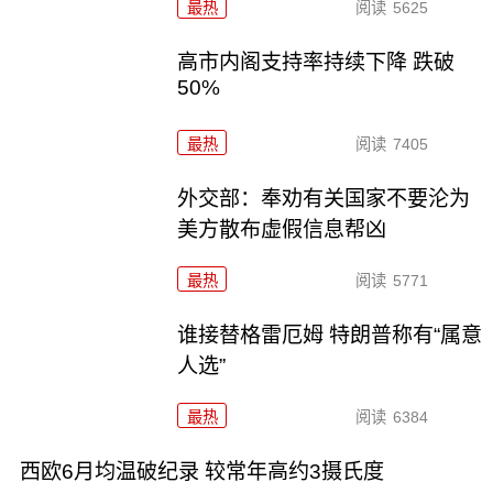
最热
阅读
5625
高市内阁支持率持续下降 跌破
50%
最热
阅读
7405
外交部：奉劝有关国家不要沦为
美方散布虚假信息帮凶
最热
阅读
5771
谁接替格雷厄姆 特朗普称有“属意
人选”
最热
阅读
6384
西欧6月均温破纪录 较常年高约3摄氏度