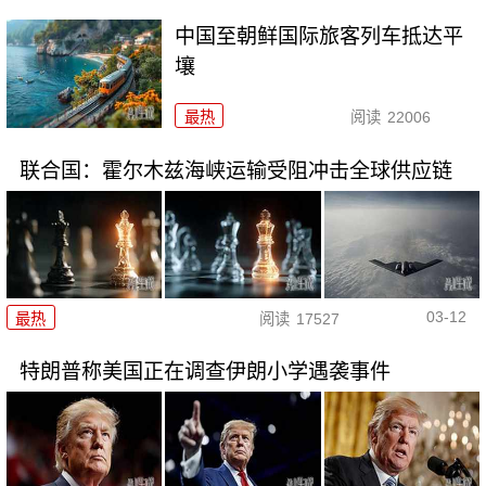
中国至朝鲜国际旅客列车抵达平
壤
最热
阅读
22006
联合国：霍尔木兹海峡运输受阻冲击全球供应链
03-12
最热
阅读
17527
特朗普称美国正在调查伊朗小学遇袭事件