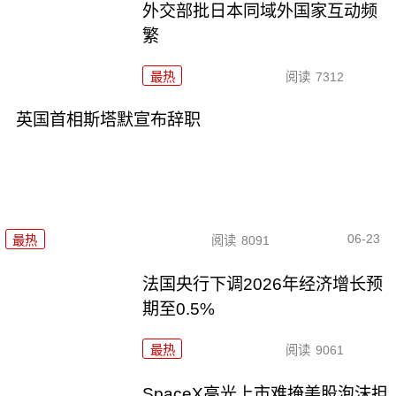
外交部批日本同域外国家互动频
繁
最热
阅读
7312
英国首相斯塔默宣布辞职
06-23
最热
阅读
8091
法国央行下调2026年经济增长预
期至0.5%
最热
阅读
9061
SpaceX高光上市难掩美股泡沫担