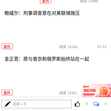
最热
阅读
23986
鲍威尔：刑事调查意在对美联储施压
01-12
最热
阅读
24165
金正恩：愿与普京和俄罗斯始终站在一起
01-09
最热
阅读
21921
0
0
点评一下
美国扣押俄罗斯油轮意欲何为