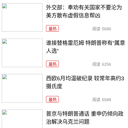
外交部：奉劝有关国家不要沦为
美方散布虚假信息帮凶
最热
阅读
5686
谁接替格雷厄姆 特朗普称有“属意
人选”
最热
阅读
6256
西欧6月均温破纪录 较常年高约3
摄氏度
最热
阅读
6588
普京与特朗普通话 重申仍倾向政
治解决乌克兰问题