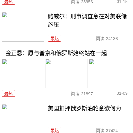
01-15
最热
阅读
23956
鲍威尔：刑事调查意在对美联储
施压
最热
阅读
24136
金正恩：愿与普京和俄罗斯始终站在一起
01-09
最热
阅读
21897
美国扣押俄罗斯油轮意欲何为
最热
阅读
37424