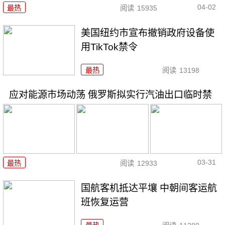
04-02
最热
阅读
15935
美国纽约市宣布撤销政府设备使
用TikTok禁令
最热
阅读
13198
应对能源市场动荡 俄罗斯拟实行汽油出口临时禁
03-31
最热
阅读
12933
国航客机抵达平壤 中朝间客运航
班恢复运营