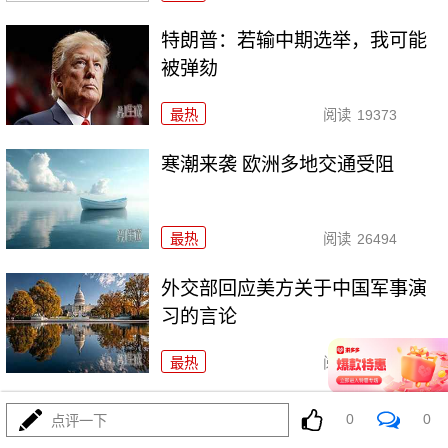
特朗普：若输中期选举，我可能
被弹劾
最热
阅读
19373
寒潮来袭 欧洲多地交通受阻
最热
阅读
26494
外交部回应美方关于中国军事演
习的言论
最热
阅读
22589
中缅泰联合开展清剿缅甸妙瓦底
0
0
点评一下
地区赌诈园区行动