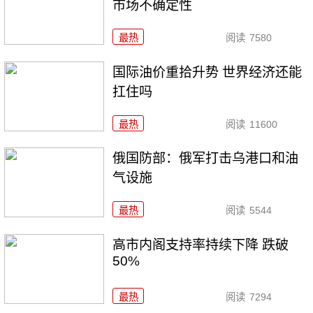
市场不确定性
最热
阅读
7580
国际油价重拾升势 世界经济还能
扛住吗
最热
阅读
11600
俄国防部：俄军打击乌港口和油
气设施
最热
阅读
5544
高市内阁支持率持续下降 跌破
50%
最热
阅读
7294