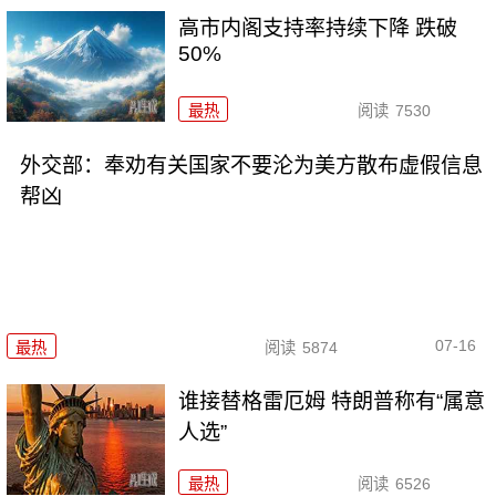
高市内阁支持率持续下降 跌破
50%
最热
阅读
7530
外交部：奉劝有关国家不要沦为美方散布虚假信息
帮凶
07-16
最热
阅读
5874
谁接替格雷厄姆 特朗普称有“属意
人选”
最热
阅读
6526