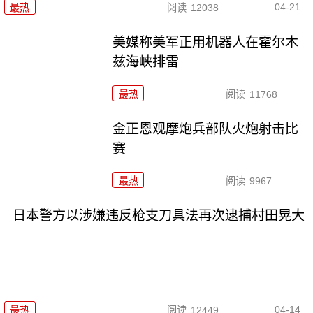
04-21
最热
阅读
12038
美媒称美军正用机器人在霍尔木
兹海峡排雷
最热
阅读
11768
金正恩观摩炮兵部队火炮射击比
赛
最热
阅读
9967
日本警方以涉嫌违反枪支刀具法再次逮捕村田晃大
04-14
最热
阅读
12449