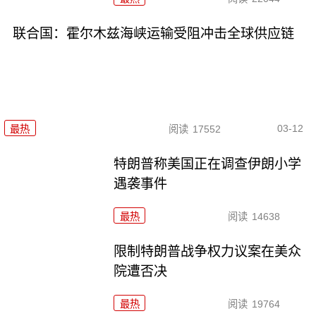
联合国：霍尔木兹海峡运输受阻冲击全球供应链
03-12
最热
阅读
17552
特朗普称美国正在调查伊朗小学
遇袭事件
最热
阅读
14638
限制特朗普战争权力议案在美众
院遭否决
最热
阅读
19764