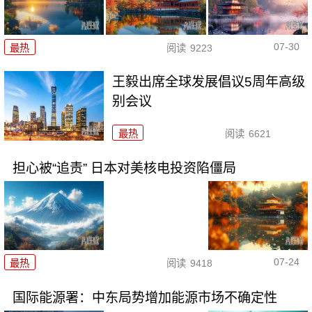
07-30
最热
阅读
9223
王毅出席全球发展倡议5周年高级
别会议
最热
阅读
6621
担心被“追责” 日本对美核电投资陷僵局
07-24
最热
阅读
9418
国际能源署：中东局势增加能源市场不确定性