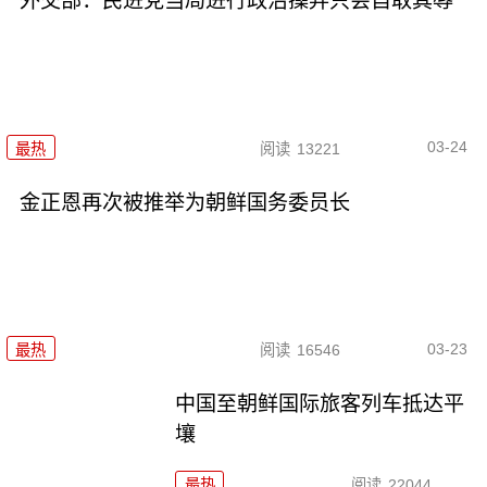
外交部：民进党当局进行政治操弄只会自取其辱
03-24
最热
阅读
13221
金正恩再次被推举为朝鲜国务委员长
03-23
最热
阅读
16546
中国至朝鲜国际旅客列车抵达平
壤
最热
阅读
22044