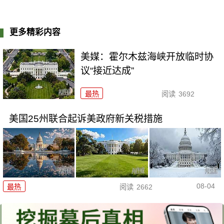
更多精彩内容
美媒：霍尔木兹海峡开放临时协
议“接近达成”
最热
阅读
3692
美国25州联合起诉美政府新关税措施
08-04
最热
阅读
2662