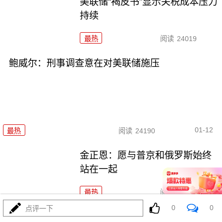
美联储“褐皮书”显示关税成本压力
持续
最热
阅读
24019
鲍威尔：刑事调查意在对美联储施压
01-12
最热
阅读
24190
金正恩：愿与普京和俄罗斯始终
站在一起
最热
阅读
21948
0
0
点评一下
美国扣押俄罗斯油轮意欲何为