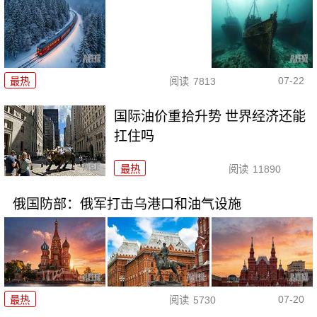
07-22
最热
阅读
7813
国际油价重拾升势 世界经济还能
扛住吗
最热
阅读
11890
俄国防部：俄军打击乌港口和油气设施
07-20
最热
阅读
5730