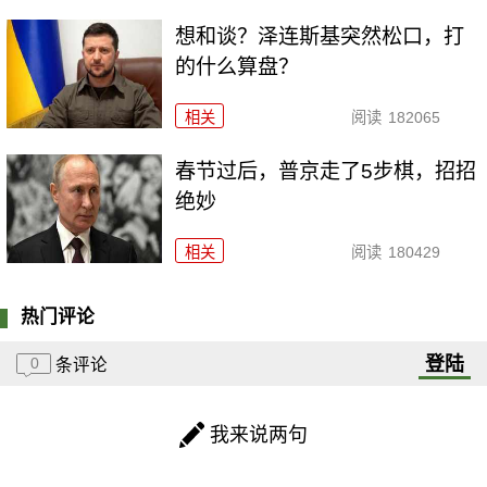
想和谈？泽连斯基突然松口，打
的什么算盘？
相关
阅读
182065
春节过后，普京走了5步棋，招招
绝妙
相关
阅读
180429
热门评论
登陆
0
条评论
我来说两句