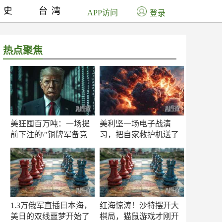
历史
台湾
APP访问
登录
热点聚焦
美狂囤百万吨：一场提
美利坚一场电子战演
前下注的\"铜牌军备竞
习，把自家救护机送了
赛\"
命！
1.3万俄军直插日本海，
红海惊涛！沙特摆开大
美日的双线噩梦开始了
棋局，猫鼠游戏才刚开