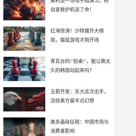
美利坚一场电子战演习，把
自家救护机送了命！
红海惊涛！沙特摆开大棋
局，猫鼠游戏才刚开场
青瓦台的\"拍桌\"，能让跪太
久的韩国站起来吗？
五箭齐发：东大这次出手，
没给美方留半点幻想
美多晶硅征税：中国市场与
消费者影响