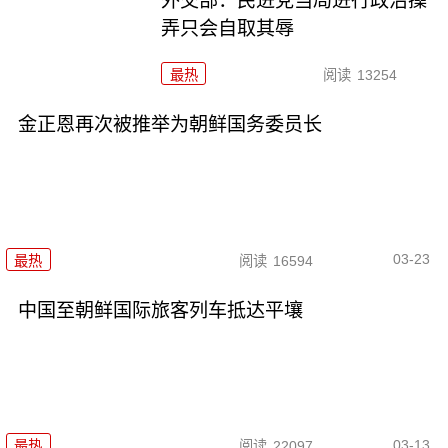
外交部：民进党当局进行政治操
弄只会自取其辱
最热
阅读
13254
金正恩再次被推举为朝鲜国务委员长
03-23
最热
阅读
16594
中国至朝鲜国际旅客列车抵达平壤
03-13
最热
阅读
22097