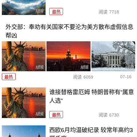
最热
阅读
7718
外交部：奉劝有关国家不要沦为美方散布虚假信息
帮凶
07-16
最热
阅读
6059
谁接替格雷厄姆 特朗普称有“属意
人选”
最热
阅读
6730
西欧6月均温破纪录 较常年高约3