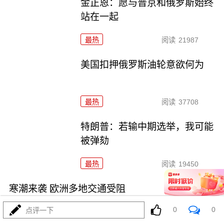
金正恩：愿与普京和俄罗斯始终
站在一起
最热
阅读
21987
美国扣押俄罗斯油轮意欲何为
最热
阅读
37708
特朗普：若输中期选举，我可能
被弹劾
最热
阅读
19450
寒潮来袭 欧洲多地交通受阻
0
0
点评一下