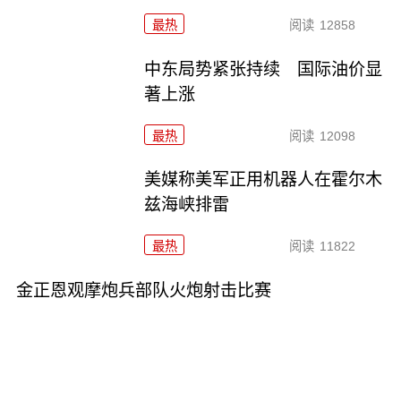
最热
阅读
12858
中东局势紧张持续 国际油价显
著上涨
最热
阅读
12098
美媒称美军正用机器人在霍尔木
兹海峡排雷
最热
阅读
11822
金正恩观摩炮兵部队火炮射击比赛