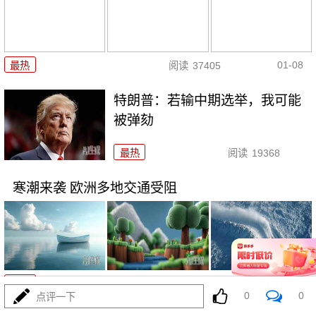
01-08
最热
阅读
37405
特朗普：若输中期选举，我可能
被弹劾
最热
阅读
19368
寒潮来袭 欧洲多地交通受阻
01-06
最热
阅读
26478
0
0
点评一下