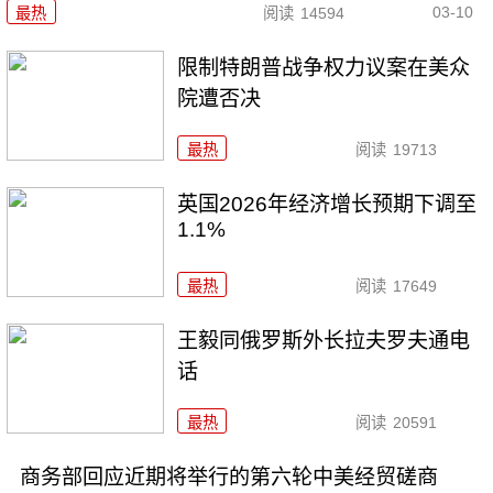
03-10
最热
阅读
14594
限制特朗普战争权力议案在美众
院遭否决
最热
阅读
19713
英国2026年经济增长预期下调至
1.1%
最热
阅读
17649
王毅同俄罗斯外长拉夫罗夫通电
话
最热
阅读
20591
商务部回应近期将举行的第六轮中美经贸磋商