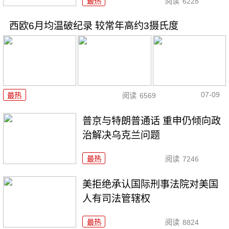
最热
阅读
6228
西欧6月均温破纪录 较常年高约3摄氏度
07-09
最热
阅读
6569
普京与特朗普通话 重申仍倾向政
治解决乌克兰问题
最热
阅读
7246
美拒绝承认国际刑事法院对美国
人有司法管辖权
最热
阅读
8824