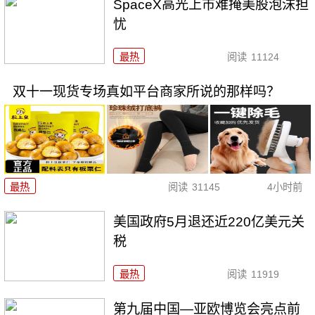
SpaceX高光上市难掩美股泡沫担
忧
最热
阅读
11124
双十一现货专场真如平台商家所说的那样吗？
最热
阅读
31145
4小时前
美国政府5月退还近220亿美元关
税
最热
阅读
11919
第九届中国—亚欧博览会亮点前