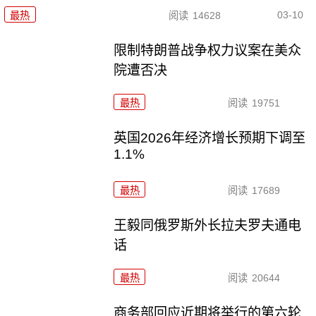
03-10
最热
阅读
14628
限制特朗普战争权力议案在美众
院遭否决
最热
阅读
19751
英国2026年经济增长预期下调至
1.1%
最热
阅读
17689
王毅同俄罗斯外长拉夫罗夫通电
话
最热
阅读
20644
商务部回应近期将举行的第六轮