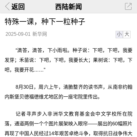
返回
西陆新闻
特殊一课，种下一粒种子
小
大
2025-09-01
新华网
“滴答，滴答，下小雨啦。种子说：下吧，下吧，我要
发芽；禾苗说：下吧，下吧，我要长大；果树说：下吧，下
吧，我要开花……”
8月30日，周六上午，清脆整齐的读书声，从南非约翰
内斯堡贝德福德维尤地区的一座宅院里传出。
记者寻声步入非洲华文教育基金会中文学校所在院
落，通道两侧一个个图片展架映入眼帘——展出的60幅照片
再现了中国人民经过14年艰苦卓绝斗争，取得抗日战争伟大