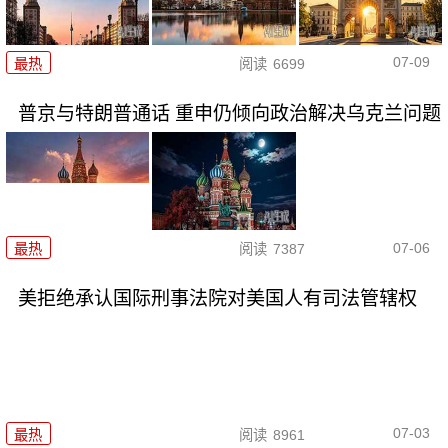
07-09
最热
阅读
6699
普京与特朗普通话 重申仍倾向政治解决乌克兰问题
07-06
最热
阅读
7387
美拒绝承认国际刑事法院对美国人有司法管辖权
07-03
最热
阅读
8961