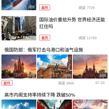
最热
阅读
7729
国际油价重拾升势 世界经济还能
扛住吗
最热
阅读
11793
俄国防部：俄军打击乌港口和油气设施
07-20
最热
阅读
5655
高市内阁支持率持续下降 跌破50%