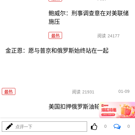
鲍威尔：刑事调查意在对美联储
施压
最热
阅读
24177
金正恩：愿与普京和俄罗斯始终站在一起
01-09
最热
阅读
21931
美国扣押俄罗斯油轮意欲何为
0
0
点评一下
最热
阅读
37532