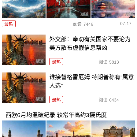
07-17
最热
阅读
7446
外交部：奉劝有关国家不要沦为
美方散布虚假信息帮凶
最热
阅读
5813
谁接替格雷厄姆 特朗普称有“属意
人选”
最热
阅读
6434
西欧6月均温破纪录 较常年高约3摄氏度