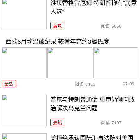
谁接替格雷厄姆 特朗普称有“属意
人选”
最热
阅读
6050
西欧6月均温破纪录 较常年高约3摄氏度
07-09
最热
阅读
6466
普京与特朗普通话 重申仍倾向政
治解决乌克兰问题
最热
阅读
7107
美拒绝承认国际刑事法院对美国