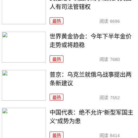
人有司法管辖权
最热
阅读
8696
世界黄金协会：今年下半年金价
走势或将趋稳
最热
阅读
7680
普京：乌克兰就俄乌战事提出两
条新建议
最热
阅读
7552
中国代表：绝不允许“新型军国主
义”成势为患
最热
阅读
8414