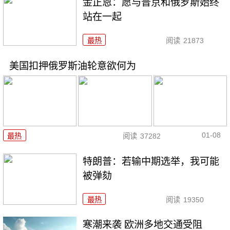
金正恩：愿与普京和俄罗斯始终
站在一起
最热
阅读
21873
美国扣押俄罗斯油轮意欲何为
01-08
最热
阅读
37282
特朗普：若输中期选举，我可能
被弹劾
最热
阅读
19350
寒潮来袭 欧洲多地交通受阻