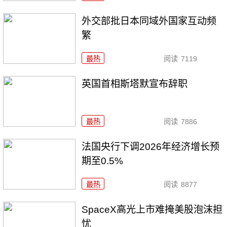
外交部批日本同域外国家互动频
繁
最热
阅读
7119
英国首相斯塔默宣布辞职
最热
阅读
7886
法国央行下调2026年经济增长预
期至0.5%
最热
阅读
8877
SpaceX高光上市难掩美股泡沫担
忧