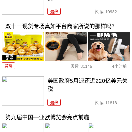
最热
阅读
10982
双十一现货专场真如平台商家所说的那样吗？
最热
阅读
31145
4小时前
美国政府5月退还近220亿美元关
税
最热
阅读
11818
第九届中国—亚欧博览会亮点前瞻