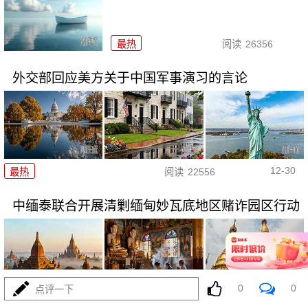
最热
阅读
26356
外交部回应美方关于中国军事演习的言论
12-30
最热
阅读
22556
中缅泰联合开展清剿缅甸妙瓦底地区赌诈园区行动
0
0
点评一下
12-26
最热
阅读
26432