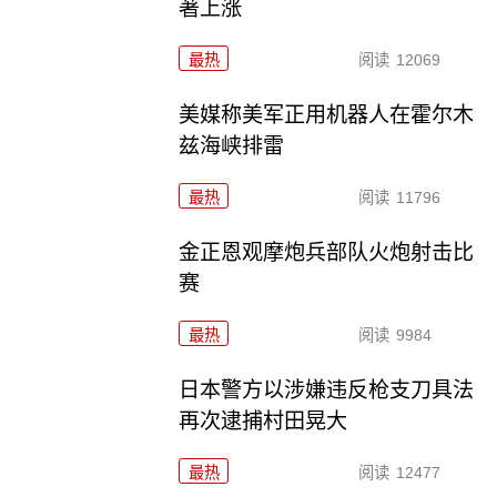
著上涨
最热
阅读
12069
美媒称美军正用机器人在霍尔木
兹海峡排雷
最热
阅读
11796
金正恩观摩炮兵部队火炮射击比
赛
最热
阅读
9984
日本警方以涉嫌违反枪支刀具法
再次逮捕村田晃大
最热
阅读
12477