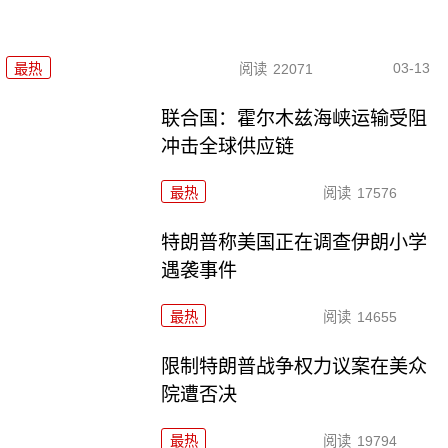
03-13
最热
阅读
22071
联合国：霍尔木兹海峡运输受阻
冲击全球供应链
最热
阅读
17576
特朗普称美国正在调查伊朗小学
遇袭事件
最热
阅读
14655
限制特朗普战争权力议案在美众
院遭否决
最热
阅读
19794