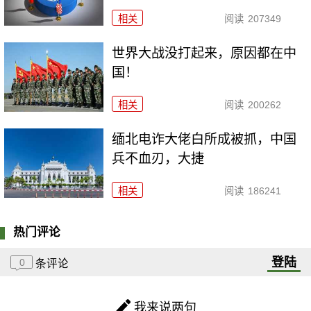
相关
阅读
207349
世界大战没打起来，原因都在中
国！
相关
阅读
200262
缅北电诈大佬白所成被抓，中国
兵不血刃，大捷
相关
阅读
186241
热门评论
登陆
0
条评论
我来说两句