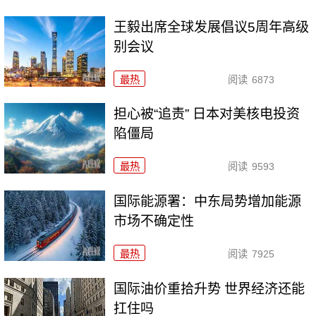
王毅出席全球发展倡议5周年高级
别会议
最热
阅读
6873
担心被“追责” 日本对美核电投资
陷僵局
最热
阅读
9593
国际能源署：中东局势增加能源
市场不确定性
最热
阅读
7925
国际油价重拾升势 世界经济还能
扛住吗