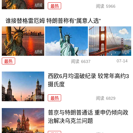
最热
阅读
5966
谁接替格雷厄姆 特朗普称有“属意人选”
07-14
最热
阅读
6637
西欧6月均温破纪录 较常年高约3
摄氏度
最热
阅读
6829
普京与特朗普通话 重申仍倾向政
治解决乌克兰问题