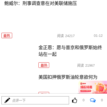
鲍威尔：刑事调查意在对美联储施压
01-12
最热
阅读
24217
金正恩：愿与普京和俄罗斯始终
站在一起
最热
阅读
21967
美国扣押俄罗斯油轮意欲何为
最热
阅读
37634
0
0
点评一下
特朗普：若输中期选举，我可能被弹劾