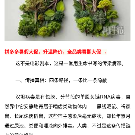
拼多多暑假大促，升温降价，全品类暑期大促 →
这不是电影剧本，这是一堂用生命书写的传染病课。
一、传播真相：四条路径，一条比一条隐蔽
汉坦病毒是有包膜、分节段的单股负链RNA病毒，自
然界中它安静地寄居于啮齿类动物体内——黑线姬鼠、褐家
鼠、长尾侏儒稻鼠，这些宿主感染后毫无症状，却长年累月
通过尿液、粪便和唾液向外排毒。人类，不过是这条传播链