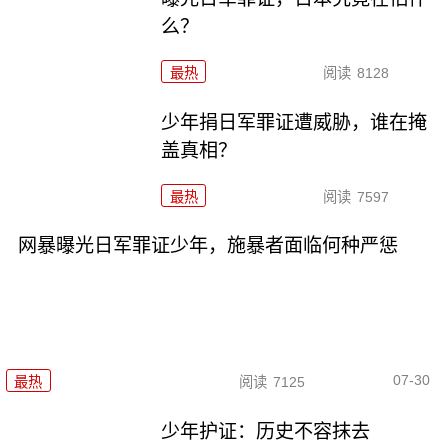
么？
最热
阅读
8128
少年捐日军罪证遭威胁，谁在掩
盖真相？
最热
阅读
7597
网暴曝光日军罪证少年，施暴者面临何种严惩
07-30
最热
阅读
7125
少年护证：历史不容抹去