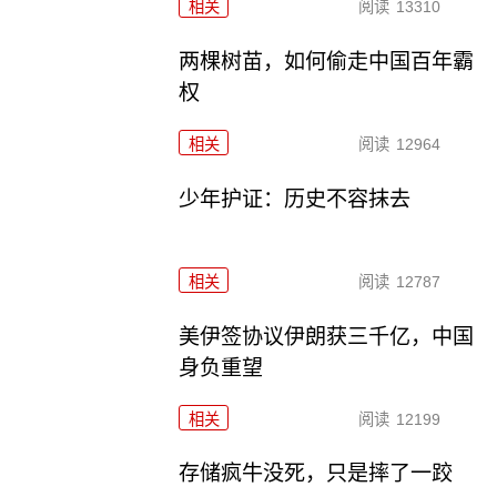
相关
阅读
13310
两棵树苗，如何偷走中国百年霸
权
相关
阅读
12964
少年护证：历史不容抹去
相关
阅读
12787
美伊签协议伊朗获三千亿，中国
身负重望
相关
阅读
12199
存储疯牛没死，只是摔了一跤