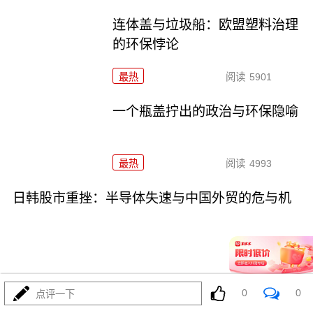
连体盖与垃圾船：欧盟塑料治理
的环保悖论
最热
阅读
5901
一个瓶盖拧出的政治与环保隐喻
最热
阅读
4993
日韩股市重挫：半导体失速与中国外贸的危与机
07-16
0
0
最热
阅读
6811
点评一下