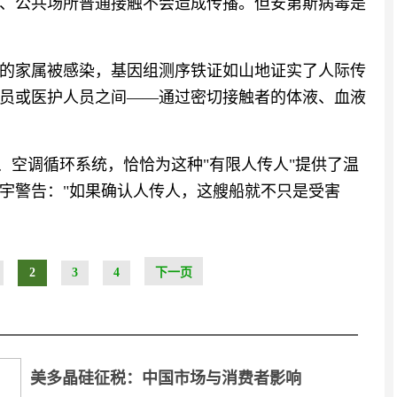
、公共场所普通接触不会造成传播。但安第斯病毒是
触史的家属被感染，基因组测序铁证如山地证实了人际传
员或医护人员之间——通过密切接触者的体液、血液
、空调循环系统，恰恰为这种"有限人传人"提供了温
宇警告："如果确认人传人，这艘船就不只是受害
2
3
4
下一页
美多晶硅征税：中国市场与消费者影响