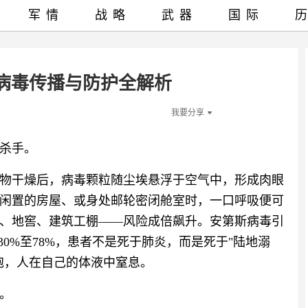
军情
战略
武器
国际
病毒传播与防护全解析
我要分享
杀手。
物干燥后，病毒颗粒随尘埃悬浮于空气中，形成肉眼
闲置的房屋、或身处邮轮密闭舱室时，一口呼吸便可
、地窖、建筑工棚——风险成倍飙升。安第斯病毒引
0%至78%，患者不是死于肺炎，而是死于"陆地溺
泡，人在自己的体液中窒息。
。