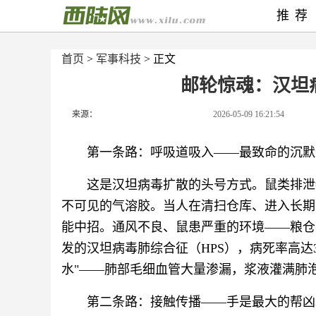
推荐
首页
>
军事科技
> 正文
邮轮惊魂：汉坦
来源：
2026-05-09 16:21:54
第一条路：呼吸道吸入——最致命的沉默
这是汉坦病毒扩散的头号方式。鼠类排泄
不可见的气溶胶。当人在清扫仓库、进入长期
能中招。通风不良、鼠患严重的环境——粮仓
发的汉坦病毒肺综合征（HPS），病死率高达3
水"——肺部毛细血管大量渗漏，浆液灌满肺
第二条路：接触传播——手是最大的帮凶