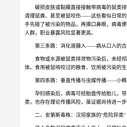
破损皮肤或黏膜直接接触带病毒的鼠类排
清理鼠粪、甚至被鼠咬伤——这些看似日常的
手先碰了被污染的物品，再摸口鼻眼，病毒便
人群，职业暴露风险显著更高。
第三条路：消化道摄入——病从口入的古
食物或水源被鼠类排泄物污染后，未经彻
体。食用被鼠啃咬过的粮食、饮用被污染的生
第四条路：垂直传播与虫媒传播——小概
孕妇感染后，病毒可经胎盘传给胎儿，导
类，也存在理论传播风险，虽证据尚待进一步
二、安第斯毒株：汉坦家族的"危险异类"