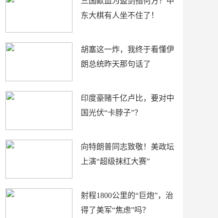
三国歃血为盟剑指何方？中
东大棋有人坐不住了！
胡塞这一炸，我终于看懂伊
朗总统昨天那句话了
印度豪赌千亿卢比，要对中
国光伏“卡脖子”？
向特朗普同志致敬！美政坛
上演“超级抹红大赛”
射程1800公里的“巨炮”，治
得了美军“焦虑”吗？