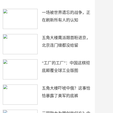
了
裤
一场被世界遗忘的战争，正
在刷新所有人的认知
五角大楼鹰派翘首盼进京，
北京连门缝都没给留
“工厂的工厂”：中国这棋彻
底颠覆全球工业版图
五角大楼吓唬中俄？这事恰
恰暴露了美军的底裤