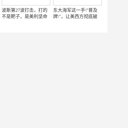
波斯第27波打击，打的
东大海军这一手\"普及
不是靶子，是美利坚命
牌\"，让美西方彻底破
门
防！