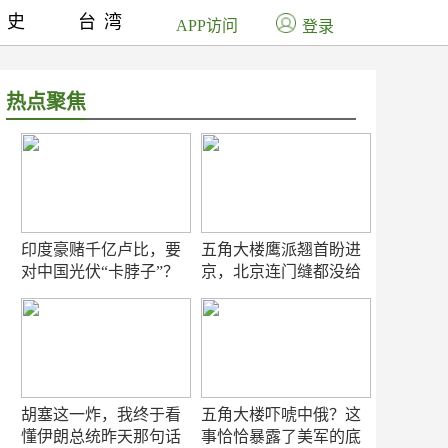
历史
台湾
APP访问
登录
热点聚焦
印度豪赌千亿卢比，要
五角大楼鹰派翘首盼进
对中国光伏“卡脖子”？
京，北京连门缝都没给
留
胡塞这一炸，我终于看
五角大楼吓唬中俄？这
懂伊朗总统昨天那句话
事恰恰暴露了美军的底