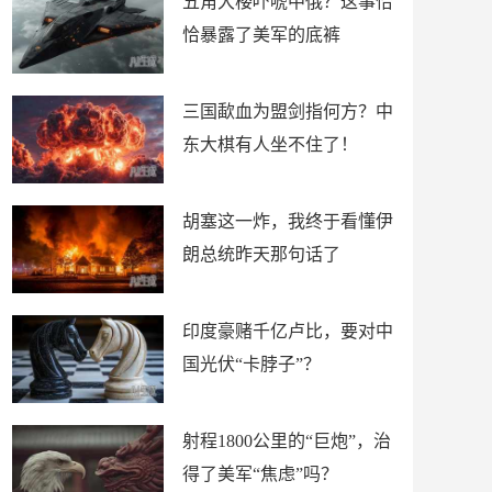
五角大楼吓唬中俄？这事恰
恰暴露了美军的底裤
三国歃血为盟剑指何方？中
东大棋有人坐不住了！
胡塞这一炸，我终于看懂伊
朗总统昨天那句话了
印度豪赌千亿卢比，要对中
国光伏“卡脖子”？
射程1800公里的“巨炮”，治
得了美军“焦虑”吗？