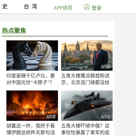
历史
台湾
APP访问
登录
热点聚焦
印度豪赌千亿卢比，要
五角大楼鹰派翘首盼进
对中国光伏“卡脖子”？
京，北京连门缝都没给
留
胡塞这一炸，我终于看
五角大楼吓唬中俄？这
懂伊朗总统昨天那句话
事恰恰暴露了美军的底