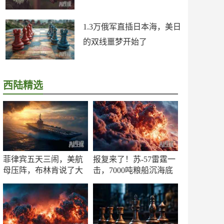
1.3万俄军直插日本海，美日
的双线噩梦开始了
西陆精选
菲律宾五天三闹，美航
报复来了！苏-57雷霆一
母压阵，布林肯说了大
击，7000吨粮船沉海底
实话