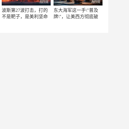
波斯第27波打击，打的
东大海军这一手\"普及
不是靶子，是美利坚命
牌\"，让美西方彻底破
门
防！