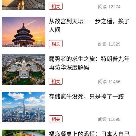
相关
阅读
12274
从故宫到天坛：一步之遥，换了
人间
相关
阅读
11529
弱势者的求生之旅：特朗普九年
再访华深度解码
相关
阅读
11456
存储疯牛没死，只是摔了一跤
相关
阅读
11095
福岛餐桌上的恐慌：日本人自己