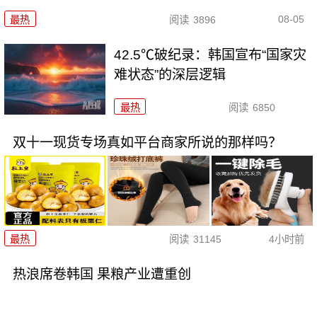
08-05
最热
阅读
3896
42.5℃破纪录：韩国宣布“国家灾
难状态”的深层逻辑
最热
阅读
6850
双十一现货专场真如平台商家所说的那样吗？
最热
阅读
31145
4小时前
热浪席卷韩国 果粮产业遭重创