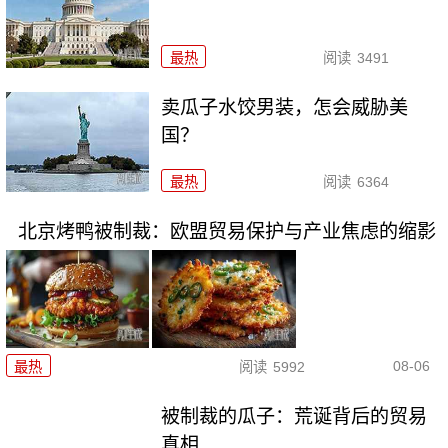
最热
阅读
3491
卖瓜子水饺男装，怎会威胁美
国？
最热
阅读
6364
北京烤鸭被制裁：欧盟贸易保护与产业焦虑的缩影
08-06
最热
阅读
5992
被制裁的瓜子：荒诞背后的贸易
真相