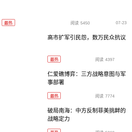
07-23
最热
阅读
5450
高市扩军引民怨，数万民众抗议
最热
阅读
4397
仁爱礁博弈：三方战略意图与军
事部署
最热
阅读
7774
破局南海：中方反制菲美挑衅的
战略定力