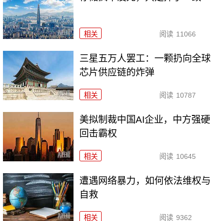
相关
阅读
11066
三星五万人罢工：一颗扔向全球
芯片供应链的炸弹
相关
阅读
10787
美拟制裁中国AI企业，中方强硬
回击霸权
相关
阅读
10645
遭遇网络暴力，如何依法维权与
自救
相关
阅读
9362