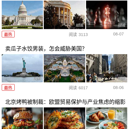
08-07
最热
阅读
3113
卖瓜子水饺男装，怎会威胁美国？
08-06
最热
阅读
6017
北京烤鸭被制裁：欧盟贸易保护与产业焦虑的缩影