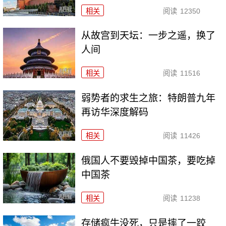
相关
阅读
12350
从故宫到天坛：一步之遥，换了
人间
相关
阅读
11516
弱势者的求生之旅：特朗普九年
再访华深度解码
相关
阅读
11426
俄国人不要毁掉中国茶，要吃掉
中国茶
相关
阅读
11238
存储疯牛没死，只是摔了一跤