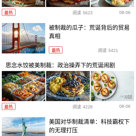
08-06
最热
阅读
5623
被制裁的瓜子：荒诞背后的贸易
真相
最热
阅读
5421
思念水饺被美制裁：政治操弄下的荒诞闹剧
08-06
最热
阅读
4228
美国对华制裁清单：科技霸权下
的无理打压