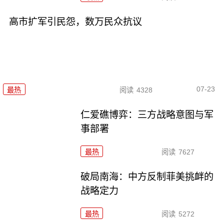
高市扩军引民怨，数万民众抗议
07-23
最热
阅读
4328
仁爱礁博弈：三方战略意图与军
事部署
最热
阅读
7627
破局南海：中方反制菲美挑衅的
战略定力
最热
阅读
5272