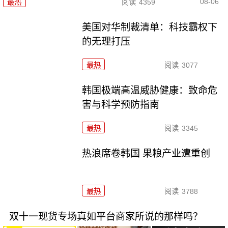
08-06
最热
阅读
4359
美国对华制裁清单：科技霸权下
的无理打压
最热
阅读
3077
韩国极端高温威胁健康：致命危
害与科学预防指南
最热
阅读
3345
热浪席卷韩国 果粮产业遭重创
最热
阅读
3788
双十一现货专场真如平台商家所说的那样吗？