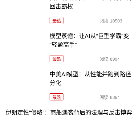
回击霸权
最热
阅读
10503
模型蒸馏：让AI从“巨型学霸”变
“轻盈高手”
最热
阅读
8994
中美AI模型：从性能并跑到路径
分化
最热
阅读
8354
伊朗定性“侵略”：商船遇袭背后的法理与反击博弈