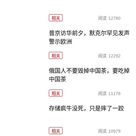
相关
阅读
12780
普京访华前夕，默克尔罕见发声
警示欧洲
相关
阅读
12292
俄国人不要毁掉中国茶，要吃掉
中国茶
相关
阅读
11178
存储疯牛没死，只是摔了一跤
相关
阅读
10979