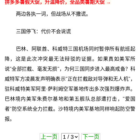
拼多多暑假大促，升温降价，全品类暑期大促 →
两边各执一词，但战场从不撒谎。
三国停飞：代价不会说谎
巴林、阿联酋、科威特三国机场同时暂停所有航班起
降，这是此次冲突最无法辩驳的证据。如果真如美军所
说"全部拦截、毫发无损"，为何三国同步进入最高戒备？科
威特军方凌晨发声明确表示"正在拦截敌对导弹和无人机"，
驻科威特美军阿里·萨利姆空军基地传出多次强烈爆炸声。
巴林境内美军朱费尔基地和第五舰队总部遭打击，"爱国
者"防空系统全力拦截。沙特境内美军基地同样响起防空警
报。
上一页
下一页