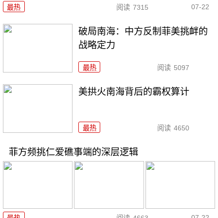
07-22
最热
阅读
7315
破局南海：中方反制菲美挑衅的
战略定力
最热
阅读
5097
美拱火南海背后的霸权算计
最热
阅读
4650
菲方频挑仁爱礁事端的深层逻辑
07-22