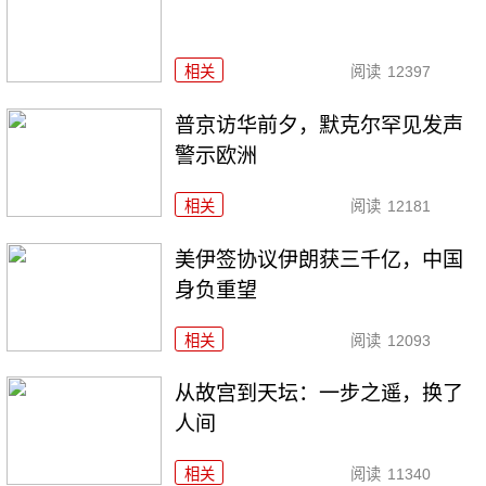
相关
阅读
12397
普京访华前夕，默克尔罕见发声
警示欧洲
相关
阅读
12181
美伊签协议伊朗获三千亿，中国
身负重望
相关
阅读
12093
从故宫到天坛：一步之遥，换了
人间
相关
阅读
11340