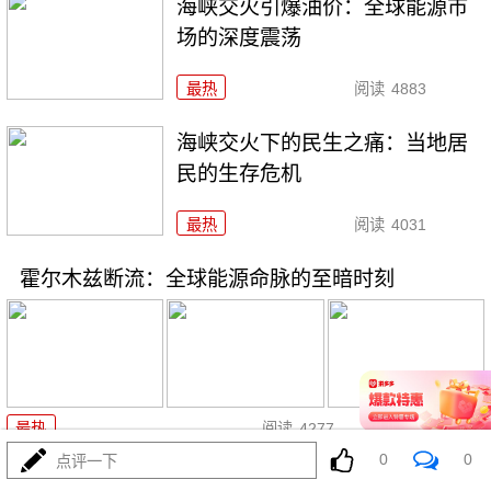
海峡交火引爆油价：全球能源市
场的深度震荡
最热
阅读
4883
海峡交火下的民生之痛：当地居
民的生存危机
最热
阅读
4031
霍尔木兹断流：全球能源命脉的至暗时刻
07-15
最热
阅读
4277
0
0
点评一下
美伊博弈临界点：特朗普威胁摧毁伊朗基建