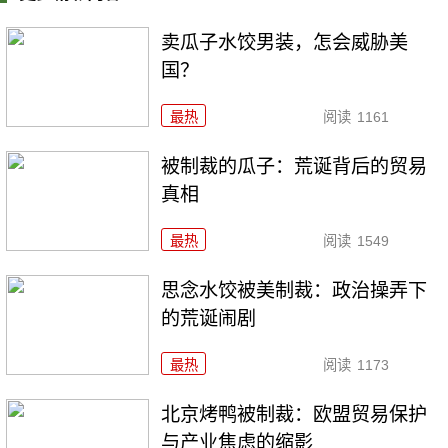
卖瓜子水饺男装，怎会威胁美
国？
最热
阅读
1161
被制裁的瓜子：荒诞背后的贸易
真相
最热
阅读
1549
思念水饺被美制裁：政治操弄下
的荒诞闹剧
最热
阅读
1173
北京烤鸭被制裁：欧盟贸易保护
与产业焦虑的缩影