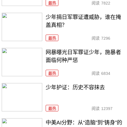
最热
阅读
7822
少年捐日军罪证遭威胁，谁在掩
盖真相？
最热
阅读
7296
网暴曝光日军罪证少年，施暴者
面临何种严惩
最热
阅读
6834
少年护证：历史不容抹去
最热
阅读
12397
中美AI分野：从“造脑”到“铸身”的