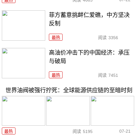
最热
阅读
4663
菲方蓄意挑衅仁爱礁，中方坚决
反制
最热
阅读
3356
高油价冲击下的中国经济：承压
与破局
最热
阅读
7451
世界油阀被强行拧死：全球能源供应链的至暗时刻
07-21
最热
阅读
5195