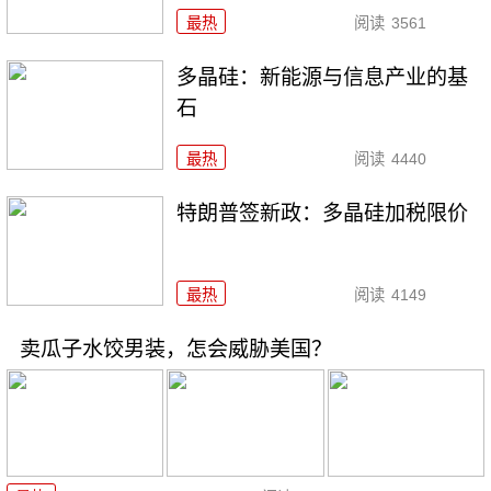
最热
阅读
3561
多晶硅：新能源与信息产业的基
石
最热
阅读
4440
特朗普签新政：多晶硅加税限价
最热
阅读
4149
卖瓜子水饺男装，怎会威胁美国？