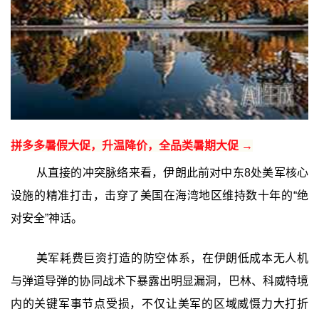
拼多多暑假大促，升温降价，全品类暑期大促 →
从直接的冲突脉络来看，伊朗此前对中东8处美军核心
设施的精准打击，击穿了美国在海湾地区维持数十年的“绝
对安全”神话。
美军耗费巨资打造的防空体系，在伊朗低成本无人机
与弹道导弹的协同战术下暴露出明显漏洞，巴林、科威特境
内的关键军事节点受损，不仅让美军的区域威慑力大打折