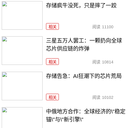
存储疯牛没死，只是摔了一跤
相关
阅读
11100
三星五万人罢工：一颗扔向全球
芯片供应链的炸弹
相关
阅读
10814
存储告急：AI狂潮下的芯片荒局
相关
阅读
10102
中俄地方合作：全球经济的\"稳定
锚\"与\"新引擎\"