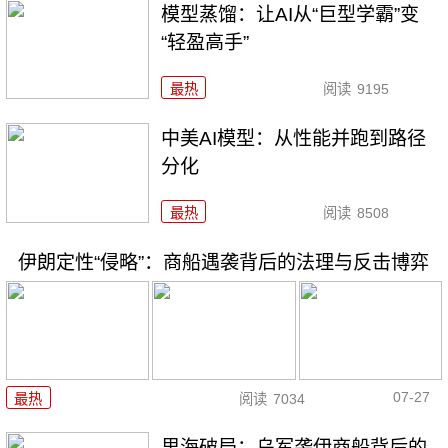
模型蒸馏：让AI从“巨型学霸”变
“轻盈高手”
最热
阅读
9195
中美AI模型：从性能并跑到路径
分化
最热
阅读
8508
伊朗定性“侵略”：商船遇袭背后的法理与反击博弈
07-27
最热
阅读
7034
里海破局：乌军袭伊商船背后的