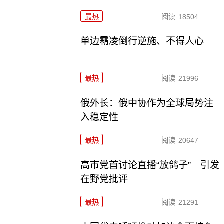
最热
阅读
18504
单边霸凌倒行逆施、不得人心
最热
阅读
21996
俄外长：俄中协作为全球局势注
入稳定性
最热
阅读
20647
高市党首讨论直播“放鸽子” 引发
在野党批评
最热
阅读
21291