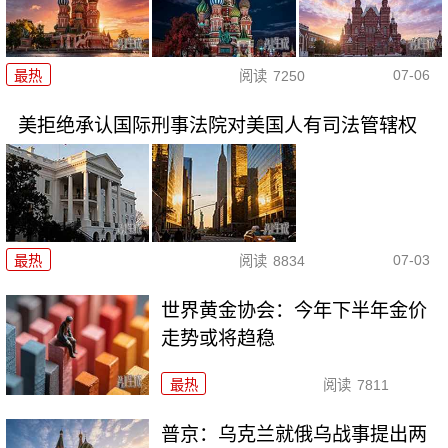
07-06
最热
阅读
7250
美拒绝承认国际刑事法院对美国人有司法管辖权
07-03
最热
阅读
8834
世界黄金协会：今年下半年金价
走势或将趋稳
最热
阅读
7811
普京：乌克兰就俄乌战事提出两