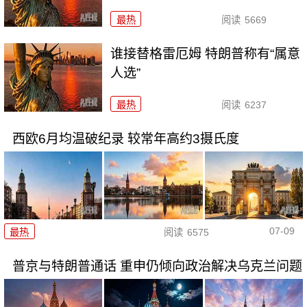
最热
阅读
5669
谁接替格雷厄姆 特朗普称有“属意
人选”
最热
阅读
6237
西欧6月均温破纪录 较常年高约3摄氏度
07-09
最热
阅读
6575
普京与特朗普通话 重申仍倾向政治解决乌克兰问题