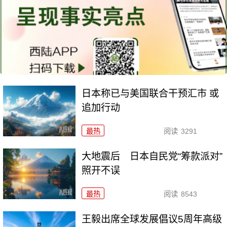
日本称已与美国联合干预汇市 或
追加行动
最热
阅读
3291
大地震后 日本自民党“筹款派对”
照开不误
最热
阅读
8543
王毅出席全球发展倡议5周年高级