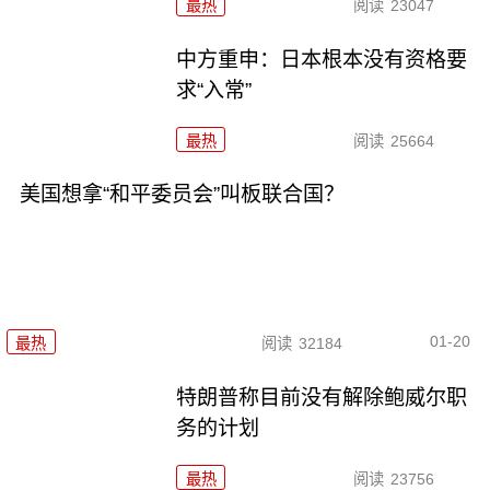
最热
阅读
23047
中方重申：日本根本没有资格要
求“入常”
最热
阅读
25664
美国想拿“和平委员会”叫板联合国？
01-20
最热
阅读
32184
特朗普称目前没有解除鲍威尔职
务的计划
最热
阅读
23756