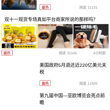
最热
阅读
11131
双十一现货专场真如平台商家所说的那样吗？
最热
阅读
31145
4小时前
美国政府5月退还近220亿美元关
税
最热
阅读
11925
第九届中国—亚欧博览会亮点前
瞻