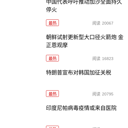
中国代表呼吁推动加沙全面持久
停火
最热
阅读
20067
朝鲜试射更新型大口径火箭炮 金
正恩观摩
最热
阅读
16823
特朗普宣布对韩国加征关税
最热
阅读
20795
印度尼帕病毒疫情或来自医院