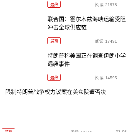
最热
阅读
21978
联合国：霍尔木兹海峡运输受阻
冲击全球供应链
最热
阅读
17491
特朗普称美国正在调查伊朗小学
遇袭事件
最热
阅读
14595
限制特朗普战争权力议案在美众院遭否决
03-06