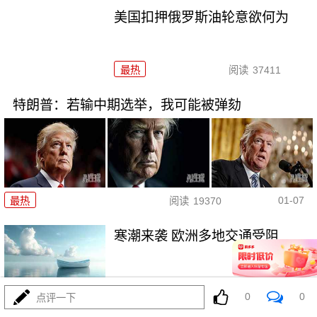
美国扣押俄罗斯油轮意欲何为
最热
阅读
37411
特朗普：若输中期选举，我可能被弹劾
01-07
最热
阅读
19370
寒潮来袭 欧洲多地交通受阻
最热
阅读
26486
0
0
点评一下