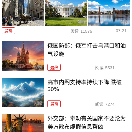
07-21
最热
阅读
11575
俄国防部：俄军打击乌港口和油
气设施
最热
阅读
5531
高市内阁支持率持续下降 跌破
50%
最热
阅读
7274
外交部：奉劝有关国家不要沦为
美方散布虚假信息帮凶