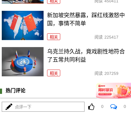
相关
阅读
450411
新加坡突然暴露，踩红线激怒中
国，事情不简单
相关
阅读
225417
乌克兰持久战，竟戏剧性地符合
了五常共同利益
相关
阅读
207259
热门评论
登陆
0
条评论
0
0
点评一下
我来说两句