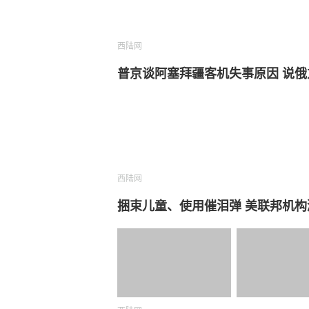
西陆网
普京谈阿塞拜疆客机失事原因 说
西陆网
捆束儿童、使用催泪弹 美联邦机