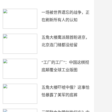
了
裤
一场被世界遗忘的战争，正
在刷新所有人的认知
五角大楼鹰派翘首盼进京，
北京连门缝都没给留
“工厂的工厂”：中国这棋彻
底颠覆全球工业版图
五角大楼吓唬中俄？这事恰
恰暴露了美军的底裤