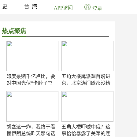
历史
台湾
APP访问
登录
热点聚焦
印度豪赌千亿卢比，要
五角大楼鹰派翘首盼进
对中国光伏“卡脖子”？
京，北京连门缝都没给
留
胡塞这一炸，我终于看
五角大楼吓唬中俄？这
懂伊朗总统昨天那句话
事恰恰暴露了美军的底