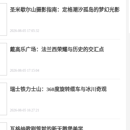
圣米歇尔山摄影指南：定格潮汐孤岛的梦幻光影
2026-08-05 17:05:32
戴高乐广场：法兰西荣耀与历史的交汇点
2026-08-05 17:15:04
瑞士铁力士山：360度旋转缆车与冰川奇观
2026-08-05 16:27:21
瓦格纳歌剧筑就的新天鹅堡美学