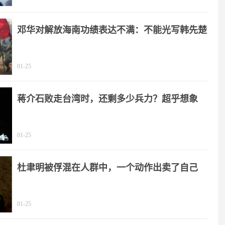
邓华对解放海南功绩表达不满：不能光写韩先楚
01-25
蒋介石败走台湾时，还剩多少兵力？超乎想象
01-25
杜聿明被俘混在人群中，一个动作出卖了自己
01-25