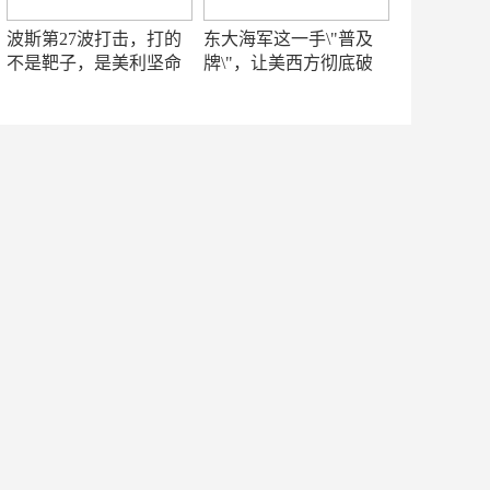
波斯第27波打击，打的
东大海军这一手\"普及
不是靶子，是美利坚命
牌\"，让美西方彻底破
门
防！