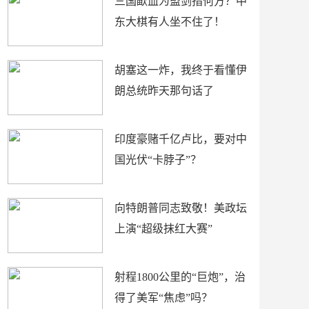
三国歃血为盟剑指何方？中
东大棋有人坐不住了！
胡塞这一炸，我终于看懂伊
朗总统昨天那句话了
印度豪赌千亿卢比，要对中
国光伏“卡脖子”？
向特朗普同志致敬！美政坛
上演“超级抹红大赛”
射程1800公里的“巨炮”，治
得了美军“焦虑”吗？