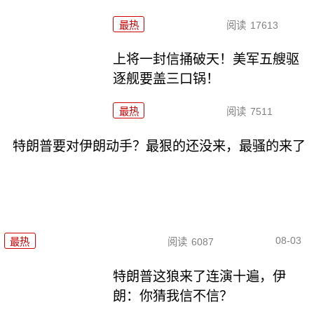
最热
阅读
17613
上将一封信捅破天！美军五艘驱
逐舰要盖三口锅！
最热
阅读
7511
特朗普要对伊朗动手？最狠的还没来，最骚的来了
08-03
最热
阅读
6087
特朗普这狼来了连演十遍，伊
朗：你猜我信不信？