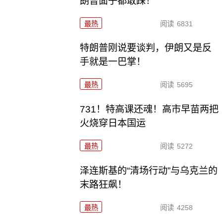
朗普面子都敢踩！
最热
阅读
6831
特朗普刚说要谈判，伊朗又是反
手就是一巴掌！
最热
阅读
5695
731！特高课还魂！高市早苗两把
火烧穿日本国运
最热
阅读
5272
泽连斯基的“清场行动”与乌克兰的
末路狂飙！
最热
阅读
4258