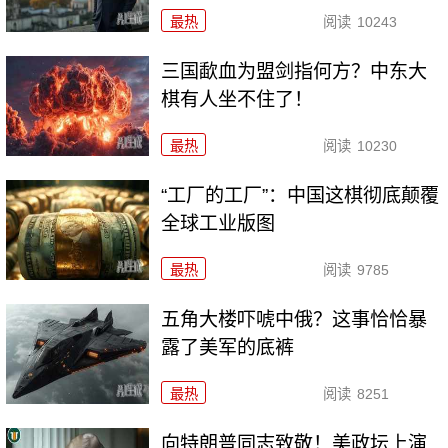
最热
阅读
10243
三国歃血为盟剑指何方？中东大
棋有人坐不住了！
最热
阅读
10230
“工厂的工厂”：中国这棋彻底颠覆
全球工业版图
最热
阅读
9785
五角大楼吓唬中俄？这事恰恰暴
露了美军的底裤
最热
阅读
8251
向特朗普同志致敬！美政坛上演