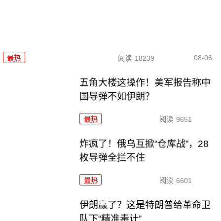
08-06
最热
阅读
18239
五角大楼这操作！美军报告称中
国导弹不如伊朗？
最热
阅读
9651
炸疯了！俄乌互掀“仓库战”，28
枚导弹全拦不住
最热
阅读
6601
伊朗赢了？这是特朗普给革命卫
队下“精准毒计”