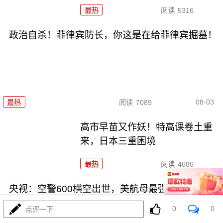
最热
阅读
5316
政治自杀！菲律宾防长，你这是在给菲律宾掘墓！
08-03
最热
阅读
7089
高市早苗又作妖！特高课卷土重
来，日本三重困境
最热
阅读
4686
央视：空警600横空出世，美航母最强王牌失效
0
0
点评一下