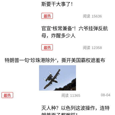
斯要干大事了！
最热
阅读
15636
官宣“核常兼备”！六爷挂弹反航
母，炸醒多少人
最热
阅读
12358
特朗普一句“珍珠港除外”，撕开美国霸权遮羞布
08-04
最热
阅读
11365
灭人种？以色列这波操作，连特