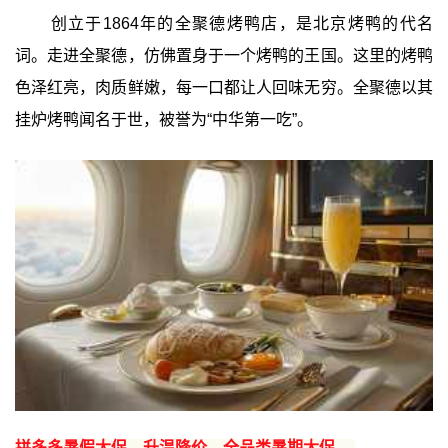
创立于1864年的全聚德烤鸭店，是北京烤鸭的代名
词。走进全聚德，仿佛置身于一个烤鸭的王国。这里的烤鸭
色泽红亮，肉质鲜嫩，每一口都让人回味无穷。全聚德以其
挂炉烤鸭闻名于世，被誉为“中华第一吃”。
拼多多暑假大促，升温降价，全品类暑期大促 →