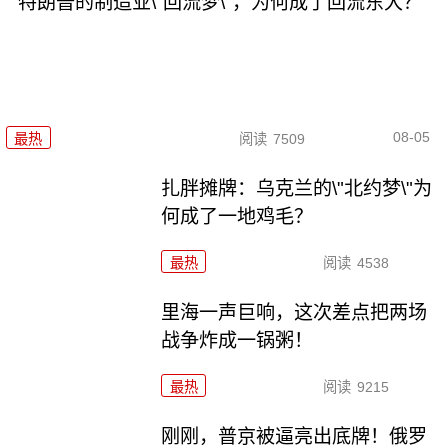
特朗普的制造业\"回流梦\"，为何成了回流东大？
08-05
最热
阅读
7509
扎胖摊牌：乌克兰的\"北约梦\"为
何成了一地鸡毛？
最热
阅读
4538
里海一声巨响，这次差点把两场
战争炸成一锅粥！
最热
阅读
9215
刚刚，普京被逼亮出底牌！俄罗