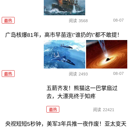
08-07
最热
阅读
3568
广岛核爆81年，高市早苗连\"谁扔的\"都不敢提！
08-07
最热
阅读
2493
五箭齐发！熊猫这一巴掌扇过
去，大漂亮终于知疼
最热
阅读
22421
央视短短5秒钟，美军3年兵推一夜作废！亚太变天