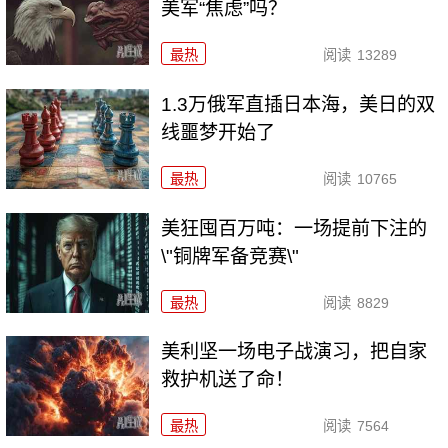
美军“焦虑”吗？
最热
阅读
13289
1.3万俄军直插日本海，美日的双
线噩梦开始了
最热
阅读
10765
美狂囤百万吨：一场提前下注的
\"铜牌军备竞赛\"
最热
阅读
8829
美利坚一场电子战演习，把自家
救护机送了命！
最热
阅读
7564