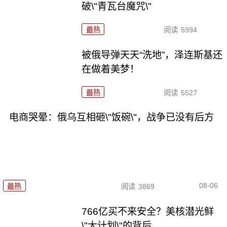
破\"青瓦台魔咒\"
最热
阅读
5994
被俄导弹天天“洗地”，泽连斯基还
在做着美梦！
最热
阅读
5527
电商哭晕：俄乌互相砸\"饭碗\"，战争已没有后方
08-06
最热
阅读
3869
766亿买不来安全？美核潜光鲜
\"大计划\"的背后