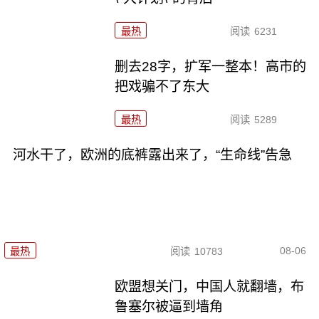
最热
阅读
6231
删去28字，扩军一整本！高市的
把戏骗不了东大
最热
阅读
5289
河水干了，欧洲的底裤露出来了，“生命线”告急
08-06
最热
阅读
10783
欧盟想关门，中国人就翻墙，布
鲁塞尔被逼到墙角