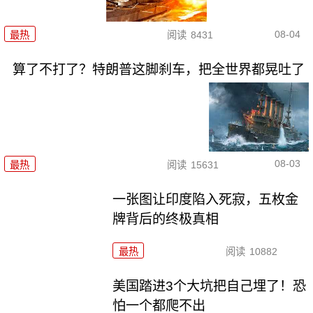
08-04
最热
阅读
8431
算了不打了？特朗普这脚刹车，把全世界都晃吐了
08-03
最热
阅读
15631
一张图让印度陷入死寂，五枚金
牌背后的终极真相
最热
阅读
10882
美国踏进3个大坑把自己埋了！恐
怕一个都爬不出