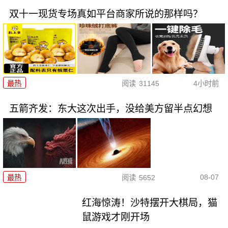
双十一现货专场真如平台商家所说的那样吗？
最热
阅读
31145
4小时前
五箭齐发：东大这次出手，没给美方留半点幻想
08-07
最热
阅读
5652
红海惊涛！沙特摆开大棋局，猫
鼠游戏才刚开场