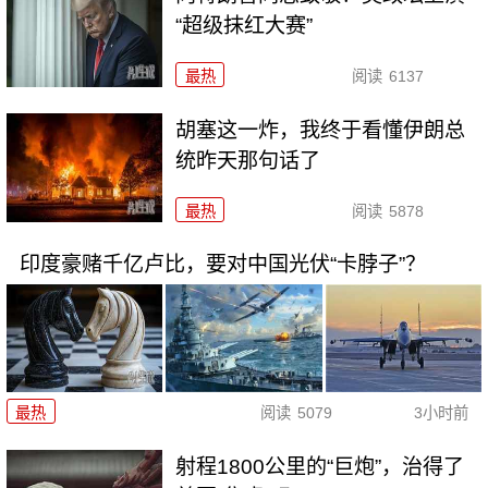
“超级抹红大赛”
最热
阅读
6137
胡塞这一炸，我终于看懂伊朗总
统昨天那句话了
最热
阅读
5878
印度豪赌千亿卢比，要对中国光伏“卡脖子”？
最热
阅读
5079
3小时前
射程1800公里的“巨炮”，治得了