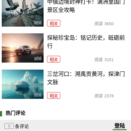
中俄边境封神打卡！满洲里国门
景区全攻略
相关
阅读
3650
探秘珍宝岛：铭记历史，砥砺前
行
相关
阅读
3151
三岔河口：溯禹贡黄河，探津门
文脉
相关
阅读
2378
热门评论
登陆
0
条评论