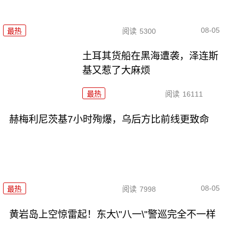
08-05
最热
阅读
5300
土耳其货船在黑海遭袭，泽连斯
基又惹了大麻烦
最热
阅读
16111
赫梅利尼茨基7小时殉爆，乌后方比前线更致命
08-05
最热
阅读
7998
黄岩岛上空惊雷起！东大\"八一\"警巡完全不一样