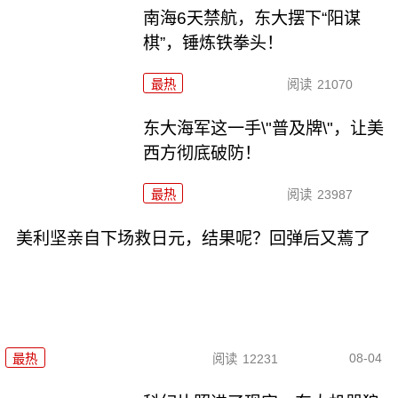
南海6天禁航，东大摆下“阳谋
棋”，锤炼铁拳头！
最热
阅读
21070
东大海军这一手\"普及牌\"，让美
西方彻底破防！
最热
阅读
23987
美利坚亲自下场救日元，结果呢？回弹后又蔫了
08-04
最热
阅读
12231