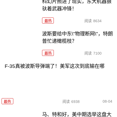
科幻片照进了现实，东大机器狼
驮着武器冲锋！
最热
阅读
8634
波斯要给中东\"物理断网\"，特朗
普忙递橄榄枝？
最热
阅读
7100
F-35真被波斯导弹端了！美军这次到底输在哪
08-04
最热
阅读
6938
马、特和好，美中期选举这盘大