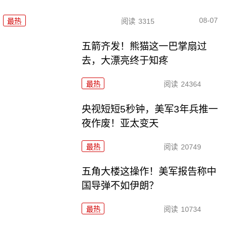
08-07
最热
阅读
3315
五箭齐发！熊猫这一巴掌扇过
去，大漂亮终于知疼
最热
阅读
24364
央视短短5秒钟，美军3年兵推一
夜作废！亚太变天
最热
阅读
20749
五角大楼这操作！美军报告称中
国导弹不如伊朗？
最热
阅读
10734