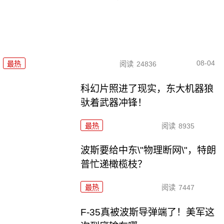
08-04
最热
阅读
24836
科幻片照进了现实，东大机器狼
驮着武器冲锋！
最热
阅读
8935
波斯要给中东\"物理断网\"，特朗
普忙递橄榄枝？
最热
阅读
7447
F-35真被波斯导弹端了！美军这