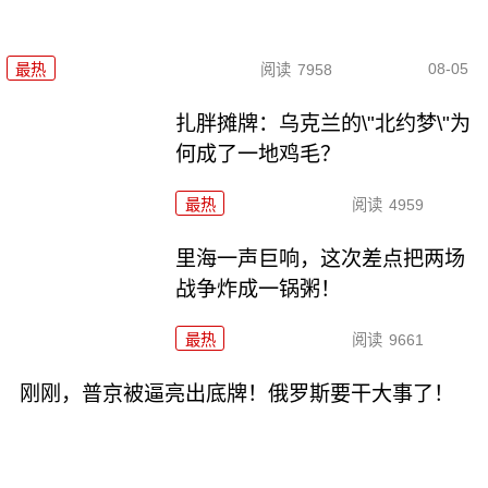
08-05
最热
阅读
7958
扎胖摊牌：乌克兰的\"北约梦\"为
何成了一地鸡毛？
最热
阅读
4959
里海一声巨响，这次差点把两场
战争炸成一锅粥！
最热
阅读
9661
刚刚，普京被逼亮出底牌！俄罗斯要干大事了！