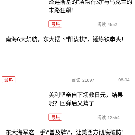
泽连斯基的“清场行动”与乌克兰的
末路狂飙！
最热
阅读
4552
南海6天禁航，东大摆下“阳谋棋”，锤炼铁拳头！
08-04
最热
阅读
21897
美利坚亲自下场救日元，结果
呢？回弹后又蔫了
最热
阅读
12554
东大海军这一手\"普及牌\"，让美西方彻底破防！