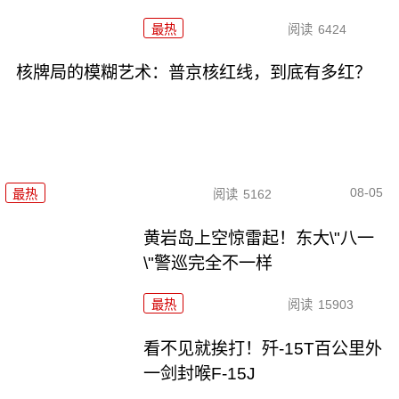
最热
阅读
6424
核牌局的模糊艺术：普京核红线，到底有多红？
08-05
最热
阅读
5162
黄岩岛上空惊雷起！东大\"八一
\"警巡完全不一样
最热
阅读
15903
看不见就挨打！歼-15T百公里外
一剑封喉F-15J