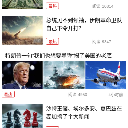
最热
阅读
10814
总统见不到领袖，伊朗革命卫队
自己下令开打？
最热
阅读
9347
特朗普一句“我们也想要导弹”揭了美国的老底
最热
阅读
4950
4小时前
沙特王储、埃尔多安、夏巴兹在
麦加搞了个大新闻