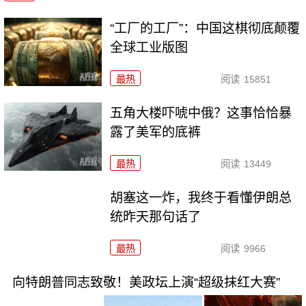
“工厂的工厂”：中国这棋彻底颠覆
全球工业版图
最热
阅读
15851
五角大楼吓唬中俄？这事恰恰暴
露了美军的底裤
最热
阅读
13449
胡塞这一炸，我终于看懂伊朗总
统昨天那句话了
最热
阅读
9966
向特朗普同志致敬！美政坛上演“超级抹红大赛”