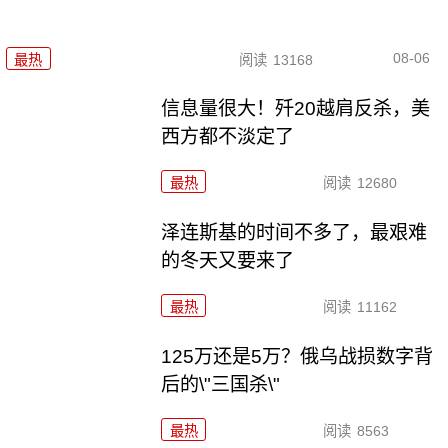
08-06
最热
阅读
13168
信息量很大！歼20越肩反杀，美
西方都不淡定了
最热
阅读
12680
泽连斯基的时间不多了，最艰难
的冬天又要来了
最热
阅读
11162
125万还是5万？俄乌战损数字背
后的\"三国杀\"
最热
阅读
8563