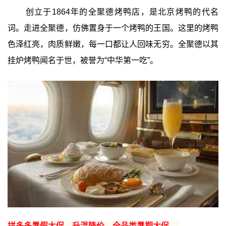
创立于1864年的全聚德烤鸭店，是北京烤鸭的代名
词。走进全聚德，仿佛置身于一个烤鸭的王国。这里的烤鸭
色泽红亮，肉质鲜嫩，每一口都让人回味无穷。全聚德以其
挂炉烤鸭闻名于世，被誉为“中华第一吃”。
拼多多暑假大促，升温降价，全品类暑期大促 →