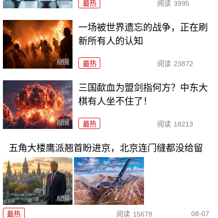
最热
阅读
3995
一场被世界遗忘的战争，正在刷
新所有人的认知
最热
阅读
23872
三国歃血为盟剑指何方？中东大
棋有人坐不住了！
最热
阅读
18213
五角大楼鹰派翘首盼进京，北京连门缝都没给留
08-07
最热
阅读
15678