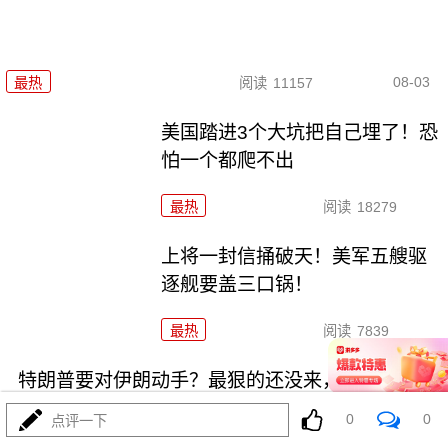
08-03
最热
阅读
11157
美国踏进3个大坑把自己埋了！恐
怕一个都爬不出
最热
阅读
18279
上将一封信捅破天！美军五艘驱
逐舰要盖三口锅！
最热
阅读
7839
特朗普要对伊朗动手？最狠的还没来，最骚的来了
0
0
点评一下