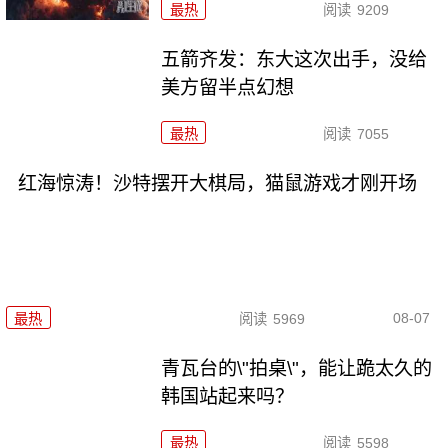
最热
阅读
9209
五箭齐发：东大这次出手，没给
美方留半点幻想
最热
阅读
7055
红海惊涛！沙特摆开大棋局，猫鼠游戏才刚开场
08-07
最热
阅读
5969
青瓦台的\"拍桌\"，能让跪太久的
韩国站起来吗？
最热
阅读
5598