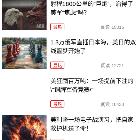
射程1800公里的“巨炮”，治得了
美军“焦虑”吗？
最热
阅读
15016
1.3万俄军直插日本海，美日的双
线噩梦开始了
最热
阅读
12721
美狂囤百万吨：一场提前下注的
\"铜牌军备竞赛\"
最热
阅读
10433
美利坚一场电子战演习，把自家
救护机送了命！