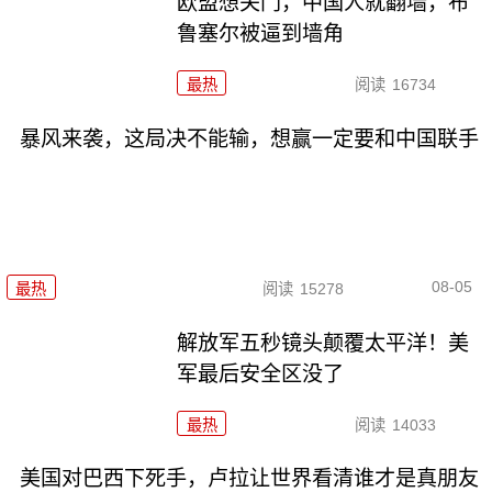
欧盟想关门，中国人就翻墙，布
鲁塞尔被逼到墙角
最热
阅读
16734
暴风来袭，这局决不能输，想赢一定要和中国联手
08-05
最热
阅读
15278
解放军五秒镜头颠覆太平洋！美
军最后安全区没了
最热
阅读
14033
美国对巴西下死手，卢拉让世界看清谁才是真朋友