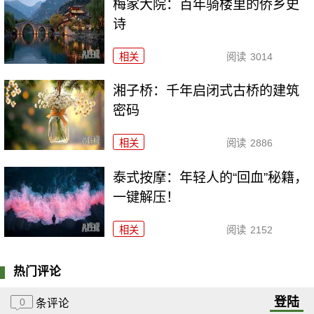
梅家大院：百年骑楼里的侨乡史
诗
相关
阅读
3014
湘子桥：千年启闭式古桥的建筑
密码
相关
阅读
2886
泰式按摩：年轻人的“回血”秘籍，
一键解压！
相关
阅读
2152
热门评论
登陆
0
条评论