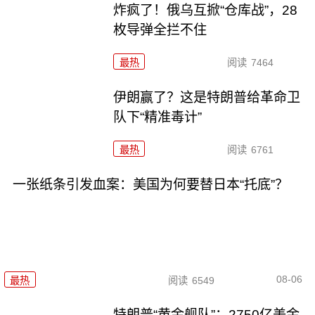
炸疯了！俄乌互掀“仓库战”，28
枚导弹全拦不住
最热
阅读
7464
伊朗赢了？这是特朗普给革命卫
队下“精准毒计”
最热
阅读
6761
一张纸条引发血案：美国为何要替日本“托底”？
08-06
最热
阅读
6549
特朗普“黄金舰队”：2750亿美金