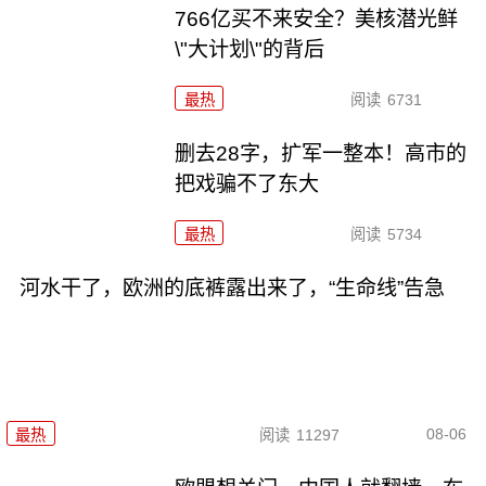
766亿买不来安全？美核潜光鲜
\"大计划\"的背后
最热
阅读
6731
删去28字，扩军一整本！高市的
把戏骗不了东大
最热
阅读
5734
河水干了，欧洲的底裤露出来了，“生命线”告急
08-06
最热
阅读
11297