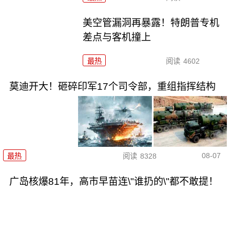
美空管漏洞再暴露！特朗普专机
差点与客机撞上
最热
阅读
4602
莫迪开大！砸碎印军17个司令部，重组指挥结构
08-07
最热
阅读
8328
广岛核爆81年，高市早苗连\"谁扔的\"都不敢提！