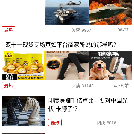
08-07
最热
阅读
9957
双十一现货专场真如平台商家所说的那样吗？
最热
阅读
31145
4小时前
印度豪赌千亿卢比，要对中国光
伏“卡脖子”？
最热
阅读
8818