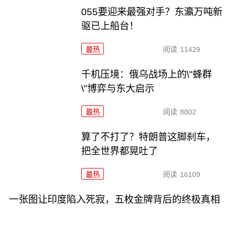
055要迎来最强对手？东瀛万吨新
驱已上船台！
最热
阅读
11429
千机压境：俄乌战场上的\"蜂群
\"博弈与东大启示
最热
阅读
8802
算了不打了？特朗普这脚刹车，
把全世界都晃吐了
最热
阅读
16109
一张图让印度陷入死寂，五枚金牌背后的终极真相