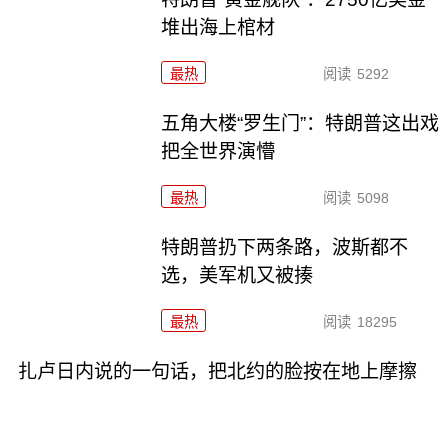
堆出海上棺材
最热
阅读
5292
五角大楼“罗生门”：特朗普这出戏
把全世界演懵
最热
阅读
5098
特朗普扔下两条路，波斯都不
选，美军机又被揍
最热
阅读
18295
扎卢日内说的一句话，把北约的脸按在地上摩擦