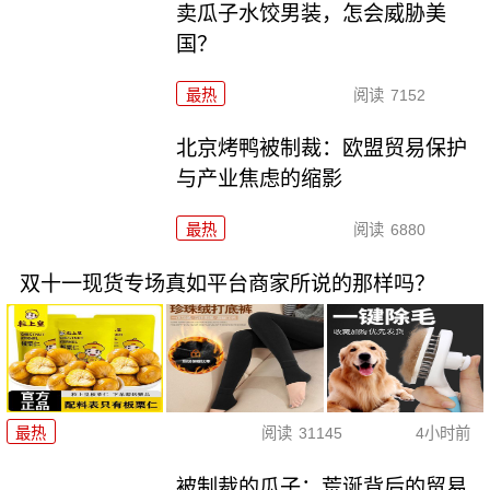
卖瓜子水饺男装，怎会威胁美
国？
最热
阅读
7152
北京烤鸭被制裁：欧盟贸易保护
与产业焦虑的缩影
最热
阅读
6880
双十一现货专场真如平台商家所说的那样吗？
最热
阅读
31145
4小时前
被制裁的瓜子：荒诞背后的贸易