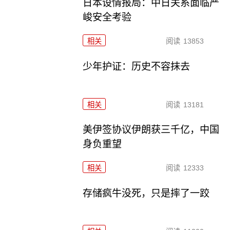
日本设情报局：中日关系面临严
峻安全考验
相关
阅读
13853
少年护证：历史不容抹去
相关
阅读
13181
美伊签协议伊朗获三千亿，中国
身负重望
相关
阅读
12333
存储疯牛没死，只是摔了一跤