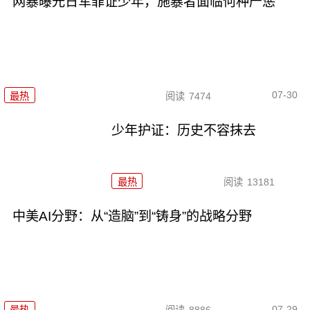
网暴曝光日军罪证少年，施暴者面临何种严惩
07-30
最热
阅读
7474
少年护证：历史不容抹去
最热
阅读
13181
中美AI分野：从“造脑”到“铸身”的战略分野
07-29