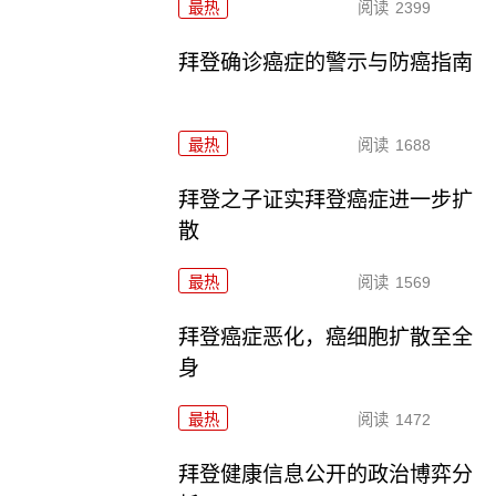
最热
阅读
2399
拜登确诊癌症的警示与防癌指南
最热
阅读
1688
拜登之子证实拜登癌症进一步扩
散
最热
阅读
1569
拜登癌症恶化，癌细胞扩散至全
身
最热
阅读
1472
拜登健康信息公开的政治博弈分