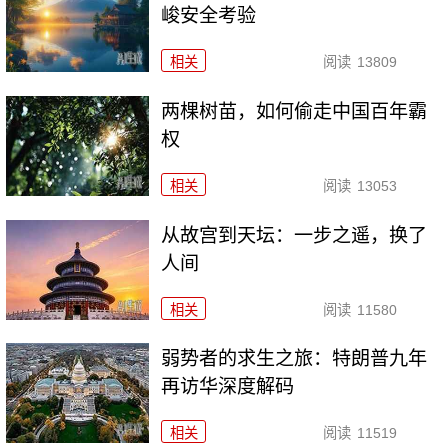
峻安全考验
相关
阅读
13809
两棵树苗，如何偷走中国百年霸
权
相关
阅读
13053
从故宫到天坛：一步之遥，换了
人间
相关
阅读
11580
弱势者的求生之旅：特朗普九年
再访华深度解码
相关
阅读
11519