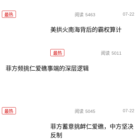
07-22
最热
阅读
5463
美拱火南海背后的霸权算计
最热
阅读
5011
菲方频挑仁爱礁事端的深层逻辑
07-22
最热
阅读
5045
菲方蓄意挑衅仁爱礁，中方坚决
反制