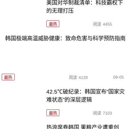
美国对华制裁清单：科技霸权下
的无理打压
最热
阅读
4455
韩国极端高温威胁健康：致命危害与科学预防指南
08-05
最热
阅读
4128
42.5℃破纪录：韩国宣布“国家灾
难状态”的深层逻辑
最热
阅读
7103
热浪席卷韩国 果粮产业遭重创