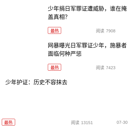
少年捐日军罪证遭威胁，谁在掩
盖真相？
最热
阅读
7908
网暴曝光日军罪证少年，施暴者
面临何种严惩
最热
阅读
7423
少年护证：历史不容抹去
07-30
最热
阅读
13151