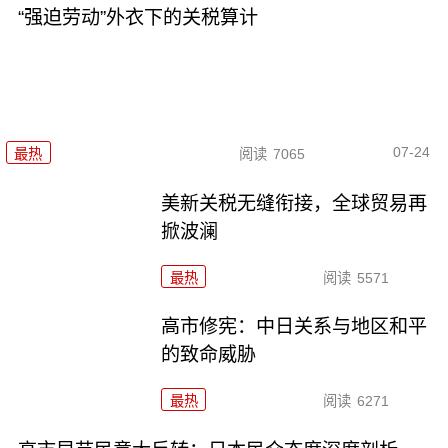
“强迫劳动”外衣下的关税算计
07-24
最热
阅读
7065
美新关税无缝衔接，全球贸易再
掀波澜
最热
阅读
5571
高市修宪：中日关系与地区和平
的致命威胁
最热
阅读
6271