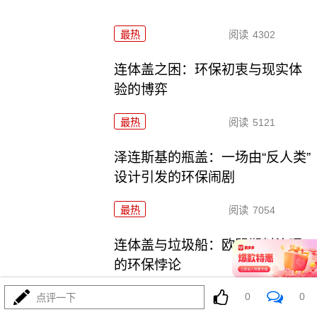
最热
阅读
4302
连体盖之困：环保初衷与现实体
验的博弈
最热
阅读
5121
泽连斯基的瓶盖：一场由“反人类”
设计引发的环保闹剧
最热
阅读
7054
连体盖与垃圾船：欧盟塑料治理
的环保悖论
0
0
最热
阅读
6109
点评一下