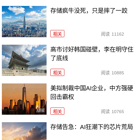
存储疯牛没死，只是摔了一跤
相关
阅读
11162
高市讨好韩国碰壁，李在明守住
了底线
相关
阅读
10885
美拟制裁中国AI企业，中方强硬
回击霸权
相关
阅读
10765
存储告急：AI狂潮下的芯片荒局