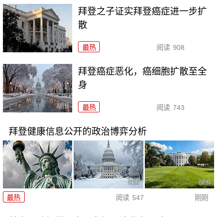
拜登之子证实拜登癌症进一步扩
散
最热
阅读
908
拜登癌症恶化，癌细胞扩散至全
身
最热
阅读
743
拜登健康信息公开的政治博弈分析
最热
阅读
547
刚刚