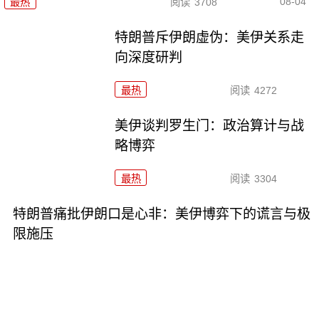
08-04
最热
阅读
3708
特朗普斥伊朗虚伪：美伊关系走
向深度研判
最热
阅读
4272
美伊谈判罗生门：政治算计与战
略博弈
最热
阅读
3304
特朗普痛批伊朗口是心非：美伊博弈下的谎言与极
限施压