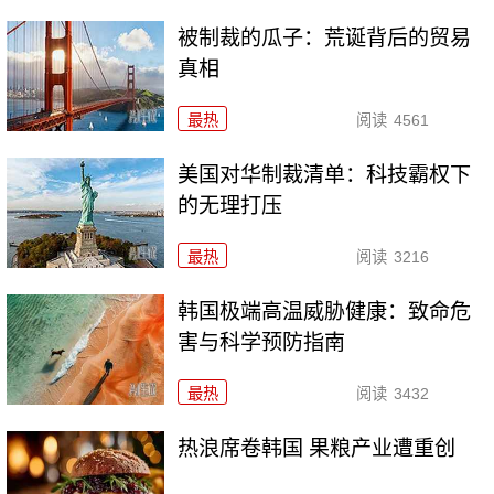
被制裁的瓜子：荒诞背后的贸易
真相
最热
阅读
4561
美国对华制裁清单：科技霸权下
的无理打压
最热
阅读
3216
韩国极端高温威胁健康：致命危
害与科学预防指南
最热
阅读
3432
热浪席卷韩国 果粮产业遭重创