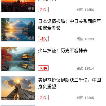
相关
阅读
14856
日本设情报局：中日关系面临严
峻安全考验
相关
阅读
13333
少年护证：历史不容抹去
相关
阅读
12814
美伊签协议伊朗获三千亿，中国
身负重望
相关
阅读
12205