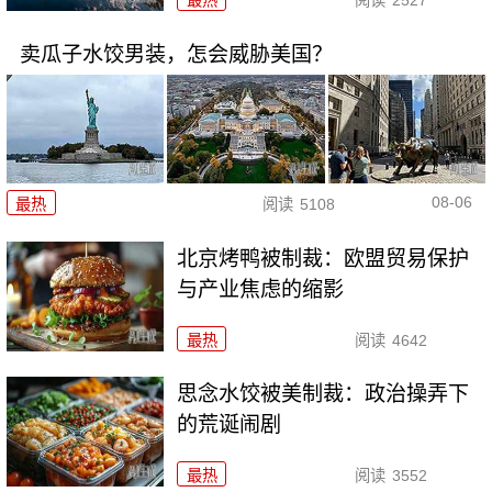
最热
阅读
2527
卖瓜子水饺男装，怎会威胁美国？
08-06
最热
阅读
5108
北京烤鸭被制裁：欧盟贸易保护
与产业焦虑的缩影
最热
阅读
4642
思念水饺被美制裁：政治操弄下
的荒诞闹剧
最热
阅读
3552