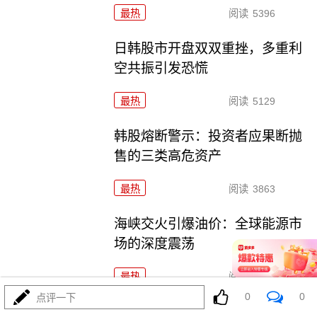
最热
阅读
5396
日韩股市开盘双双重挫，多重利
空共振引发恐慌
最热
阅读
5129
韩股熔断警示：投资者应果断抛
售的三类高危资产
最热
阅读
3863
海峡交火引爆油价：全球能源市
场的深度震荡
最热
阅读
5214
0
0
点评一下
海峡交火下的民生之痛：当地居