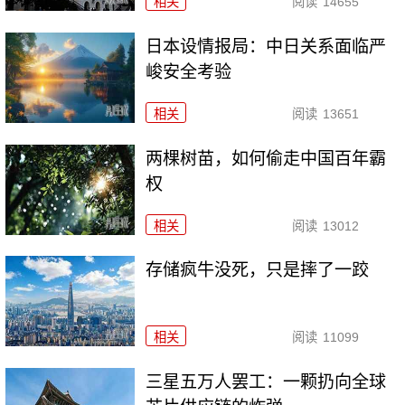
相关
阅读
14655
日本设情报局：中日关系面临严
峻安全考验
相关
阅读
13651
两棵树苗，如何偷走中国百年霸
权
相关
阅读
13012
存储疯牛没死，只是摔了一跤
相关
阅读
11099
三星五万人罢工：一颗扔向全球