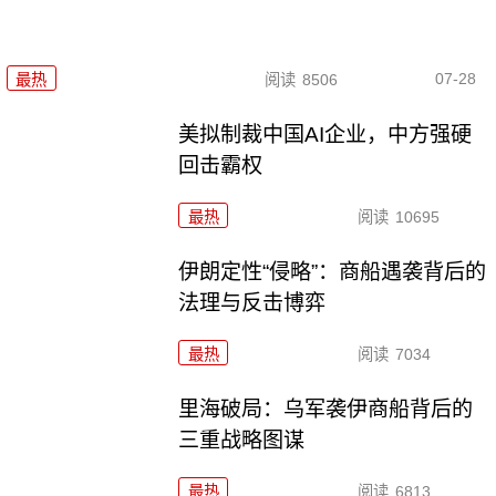
07-28
最热
阅读
8506
美拟制裁中国AI企业，中方强硬
回击霸权
最热
阅读
10695
伊朗定性“侵略”：商船遇袭背后的
法理与反击博弈
最热
阅读
7034
里海破局：乌军袭伊商船背后的
三重战略图谋
最热
阅读
6813