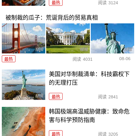
最热
阅读
3124
被制裁的瓜子：荒诞背后的贸易真相
08-06
最热
阅读
4031
美国对华制裁清单：科技霸权下
的无理打压
最热
阅读
2841
韩国极端高温威胁健康：致命危
害与科学预防指南
最热
阅读
3205