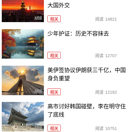
大国外交
相关
阅读
14821
少年护证：历史不容抹去
相关
阅读
12707
美伊签协议伊朗获三千亿，中国
身负重望
相关
阅读
12182
高市讨好韩国碰壁，李在明守住
了底线
相关
阅读
10751