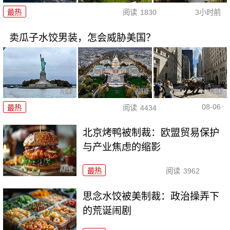
最热
阅读
1830
3小时前
卖瓜子水饺男装，怎会威胁美国？
08-06
最热
阅读
4434
北京烤鸭被制裁：欧盟贸易保护
与产业焦虑的缩影
最热
阅读
3962
思念水饺被美制裁：政治操弄下
的荒诞闹剧