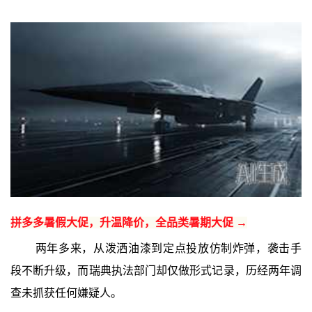
拼多多暑假大促，升温降价，全品类暑期大促 →
两年多来，从泼洒油漆到定点投放仿制炸弹，袭击手
段不断升级，而瑞典执法部门却仅做形式记录，历经两年调
查未抓获任何嫌疑人。