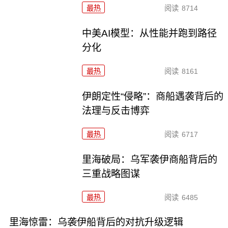
最热
阅读
8714
中美AI模型：从性能并跑到路径
分化
最热
阅读
8161
伊朗定性“侵略”：商船遇袭背后的
法理与反击博弈
最热
阅读
6717
里海破局：乌军袭伊商船背后的
三重战略图谋
最热
阅读
6485
里海惊雷：乌袭伊船背后的对抗升级逻辑