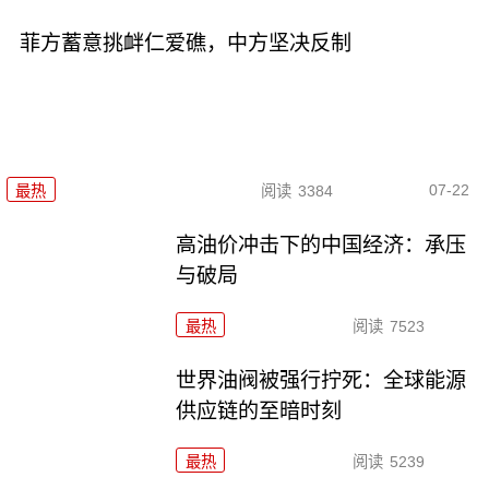
菲方蓄意挑衅仁爱礁，中方坚决反制
07-22
最热
阅读
3384
高油价冲击下的中国经济：承压
与破局
最热
阅读
7523
世界油阀被强行拧死：全球能源
供应链的至暗时刻
最热
阅读
5239