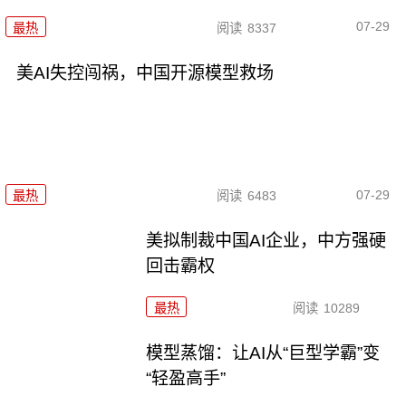
07-29
最热
阅读
8337
美AI失控闯祸，中国开源模型救场
07-29
最热
阅读
6483
美拟制裁中国AI企业，中方强硬
回击霸权
最热
阅读
10289
模型蒸馏：让AI从“巨型学霸”变
“轻盈高手”