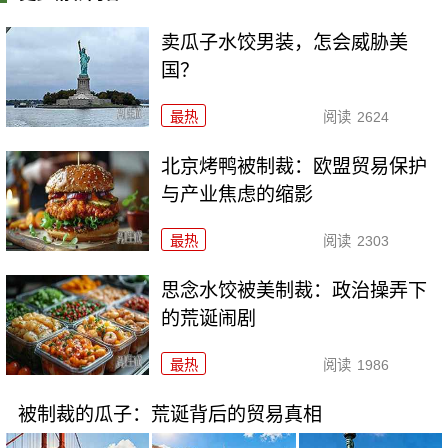
卖瓜子水饺男装，怎会威胁美
国？
最热
阅读
2624
北京烤鸭被制裁：欧盟贸易保护
与产业焦虑的缩影
最热
阅读
2303
思念水饺被美制裁：政治操弄下
的荒诞闹剧
最热
阅读
1986
被制裁的瓜子：荒诞背后的贸易真相