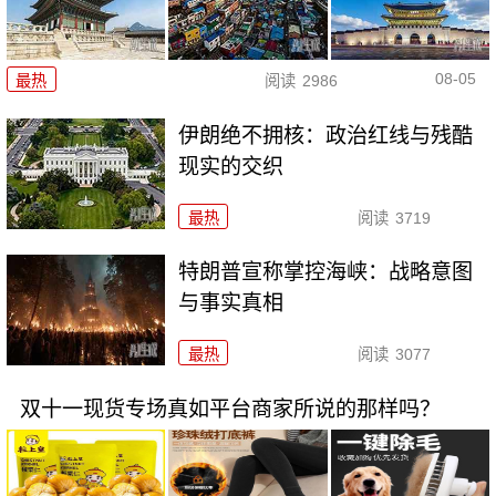
08-05
最热
阅读
2986
伊朗绝不拥核：政治红线与残酷
现实的交织
最热
阅读
3719
特朗普宣称掌控海峡：战略意图
与事实真相
最热
阅读
3077
双十一现货专场真如平台商家所说的那样吗？