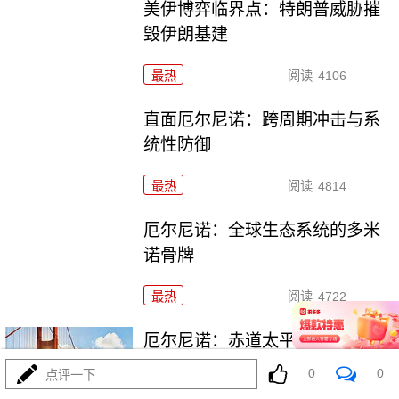
美伊博弈临界点：特朗普威胁摧
毁伊朗基建
最热
阅读
4106
直面厄尔尼诺：跨周期冲击与系
统性防御
最热
阅读
4814
厄尔尼诺：全球生态系统的多米
诺骨牌
最热
阅读
4722
厄尔尼诺：赤道太平洋的“气候脉
搏”
0
0
点评一下