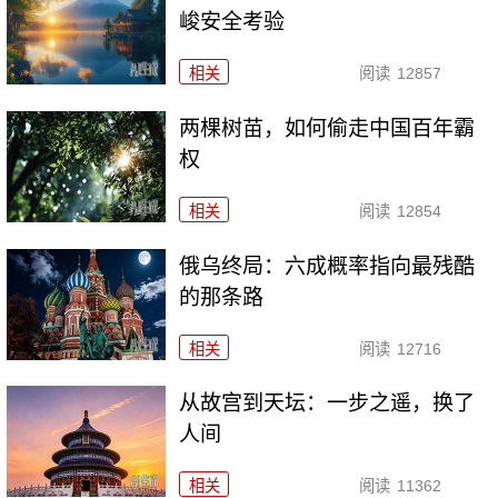
峻安全考验
相关
阅读
12857
两棵树苗，如何偷走中国百年霸
权
相关
阅读
12854
俄乌终局：六成概率指向最残酷
的那条路
相关
阅读
12716
从故宫到天坛：一步之遥，换了
人间
相关
阅读
11362