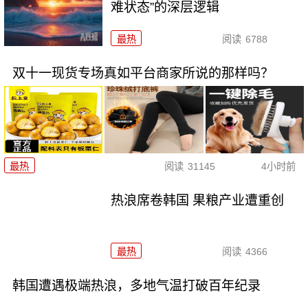
难状态”的深层逻辑
最热
阅读
6788
双十一现货专场真如平台商家所说的那样吗？
最热
阅读
31145
4小时前
热浪席卷韩国 果粮产业遭重创
最热
阅读
4366
韩国遭遇极端热浪，多地气温打破百年纪录