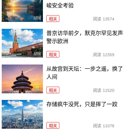
峻安全考验
相关
阅读
13574
普京访华前夕，默克尔罕见发声
警示欧洲
相关
阅读
12359
从故宫到天坛：一步之遥，换了
人间
相关
阅读
11520
存储疯牛没死，只是摔了一跤
相关
阅读
11078