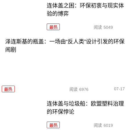
连体盖之困：环保初衷与现实体
验的博弈
最热
阅读
5049
泽连斯基的瓶盖：一场由“反人类”设计引发的环保
闹剧
07-17
最热
阅读
6976
连体盖与垃圾船：欧盟塑料治理
的环保悖论
最热
阅读
6019