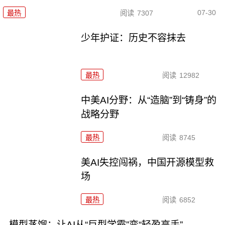
07-30
最热
阅读
7307
少年护证：历史不容抹去
最热
阅读
12982
中美AI分野：从“造脑”到“铸身”的
战略分野
最热
阅读
8745
美AI失控闯祸，中国开源模型救
场
最热
阅读
6852
模型蒸馏：让AI从“巨型学霸”变“轻盈高手”