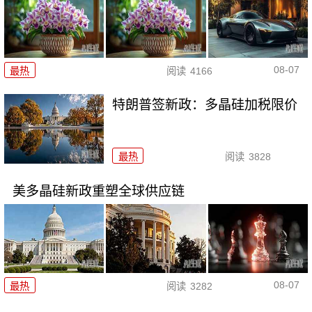
08-07
最热
阅读
4166
特朗普签新政：多晶硅加税限价
最热
阅读
3828
美多晶硅新政重塑全球供应链
08-07
最热
阅读
3282