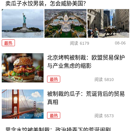
卖瓜子水饺男装，怎会威胁美国？
08-06
最热
阅读
6179
北京烤鸭被制裁：欧盟贸易保护
与产业焦虑的缩影
最热
阅读
5810
被制裁的瓜子：荒诞背后的贸易
真相
最热
阅读
5573
思念水饺被美制裁：政治操弄下的荒诞闹剧