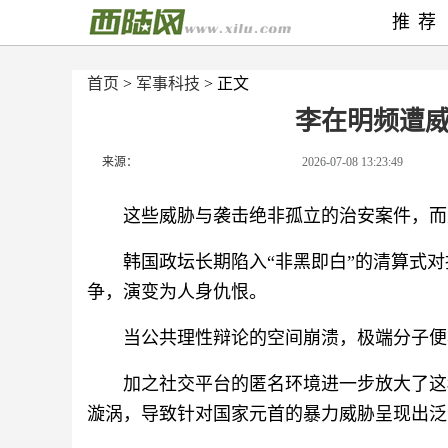
推荐
首页
>
军事科技
> 正文
李在明频遭
来源：
2026-07-08 13:23:49
这些威胁与袭击绝非孤立的治安案件，而
韩国政坛长期陷入“非黑即白”的清算式
争，演变为人身仇恨。
当公共理性辩论的空间崩溃，极端分子便
加之社交平台的匿名环境进一步放大了这
漩涡，导致针对国家元首的暴力威胁呈现出泛