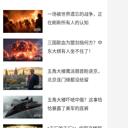
了
裤
一场被世界遗忘的战争，正
在刷新所有人的认知
三国歃血为盟剑指何方？中
东大棋有人坐不住了！
五角大楼鹰派翘首盼进京，
北京连门缝都没给留
五角大楼吓唬中俄？这事恰
恰暴露了美军的底裤