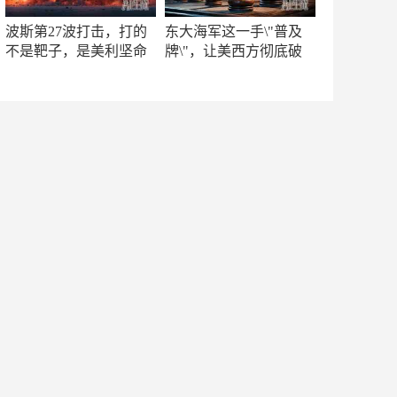
波斯第27波打击，打的
东大海军这一手\"普及
不是靶子，是美利坚命
牌\"，让美西方彻底破
门
防！