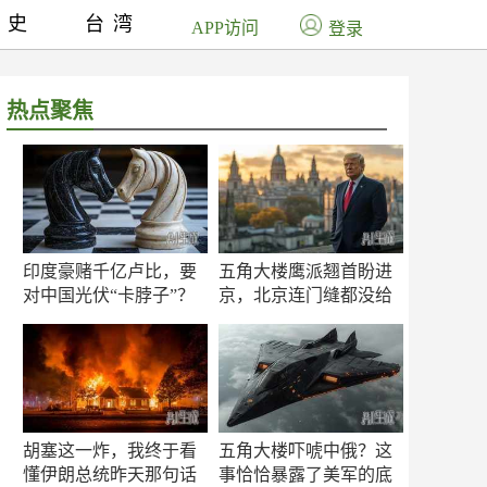
历史
台湾
APP访问
登录
热点聚焦
印度豪赌千亿卢比，要
五角大楼鹰派翘首盼进
对中国光伏“卡脖子”？
京，北京连门缝都没给
留
胡塞这一炸，我终于看
五角大楼吓唬中俄？这
懂伊朗总统昨天那句话
事恰恰暴露了美军的底