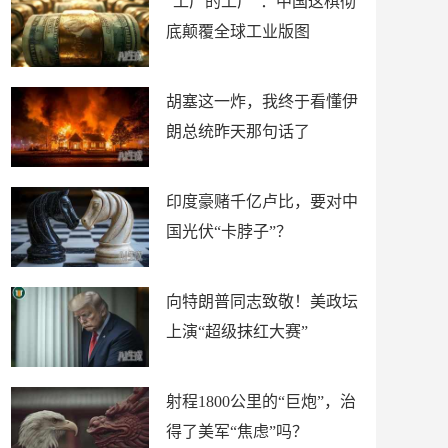
“工厂的工厂”：中国这棋彻
底颠覆全球工业版图
胡塞这一炸，我终于看懂伊
朗总统昨天那句话了
印度豪赌千亿卢比，要对中
国光伏“卡脖子”？
向特朗普同志致敬！美政坛
上演“超级抹红大赛”
射程1800公里的“巨炮”，治
得了美军“焦虑”吗？