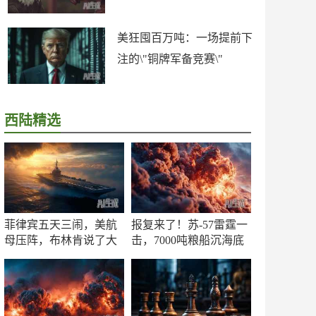
美狂囤百万吨：一场提前下
注的\"铜牌军备竞赛\"
西陆精选
菲律宾五天三闹，美航
报复来了！苏-57雷霆一
母压阵，布林肯说了大
击，7000吨粮船沉海底
实话