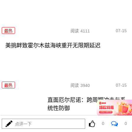
07-15
最热
阅读
4111
美挑衅致霍尔木兹海峡重开无限期延迟
07-15
最热
阅读
3940
直面厄尔尼诺：跨周期冲击与系
统性防御
最热
阅读
4822
0
0
点评一下