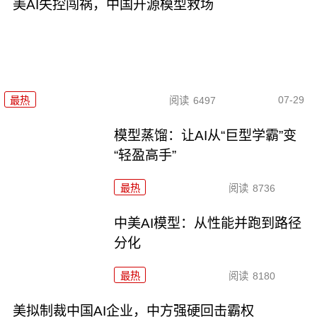
美AI失控闯祸，中国开源模型救场
07-29
最热
阅读
6497
模型蒸馏：让AI从“巨型学霸”变
“轻盈高手”
最热
阅读
8736
中美AI模型：从性能并跑到路径
分化
最热
阅读
8180
美拟制裁中国AI企业，中方强硬回击霸权