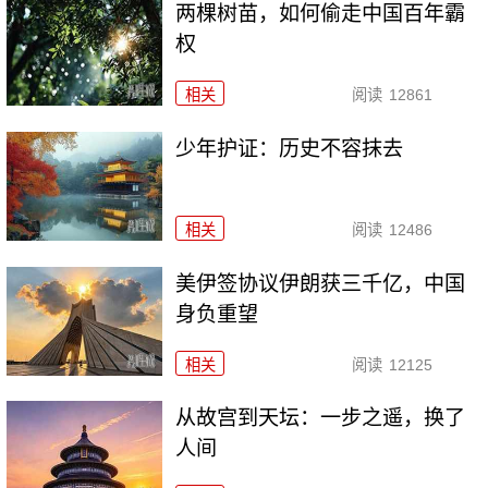
两棵树苗，如何偷走中国百年霸
权
相关
阅读
12861
少年护证：历史不容抹去
相关
阅读
12486
美伊签协议伊朗获三千亿，中国
身负重望
相关
阅读
12125
从故宫到天坛：一步之遥，换了
人间