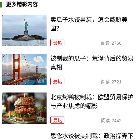
更多精彩内容
卖瓜子水饺男装，怎会威胁美
国？
最热
阅读
2760
被制裁的瓜子：荒诞背后的贸易
真相
最热
阅读
2721
北京烤鸭被制裁：欧盟贸易保护
与产业焦虑的缩影
最热
阅读
2442
思念水饺被美制裁：政治操弄下