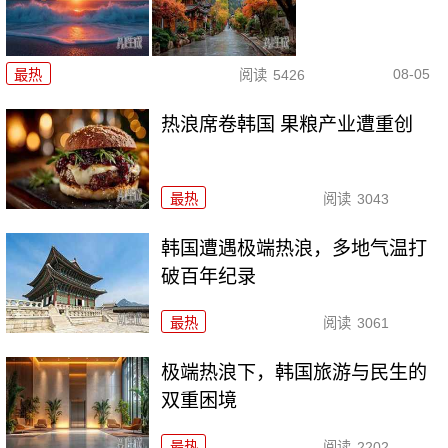
08-05
最热
阅读
5426
热浪席卷韩国 果粮产业遭重创
最热
阅读
3043
韩国遭遇极端热浪，多地气温打
破百年纪录
最热
阅读
3061
极端热浪下，韩国旅游与民生的
双重困境
最热
阅读
2202