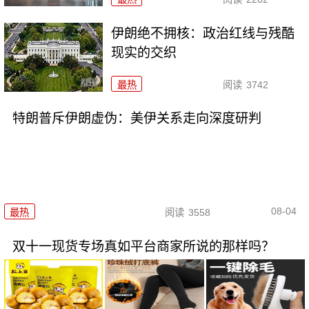
伊朗绝不拥核：政治红线与残酷
现实的交织
最热
阅读
3742
特朗普斥伊朗虚伪：美伊关系走向深度研判
08-04
最热
阅读
3558
双十一现货专场真如平台商家所说的那样吗？