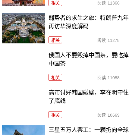
相关
阅读
11366
弱势者的求生之旅：特朗普九年
再访华深度解码
相关
阅读
11278
俄国人不要毁掉中国茶，要吃掉
中国茶
相关
阅读
11088
高市讨好韩国碰壁，李在明守住
了底线
相关
阅读
10669
三星五万人罢工：一颗扔向全球