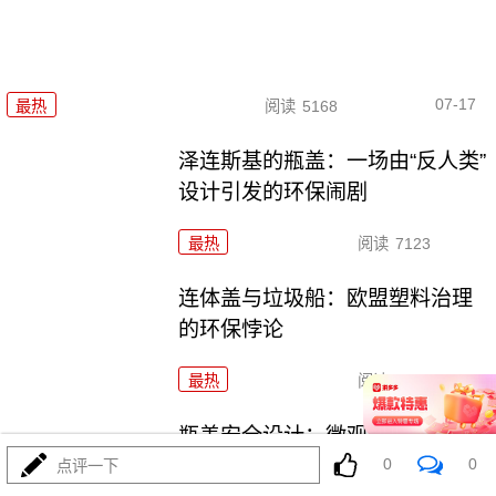
07-17
最热
阅读
5168
泽连斯基的瓶盖：一场由“反人类”
设计引发的环保闹剧
最热
阅读
7123
连体盖与垃圾船：欧盟塑料治理
的环保悖论
最热
阅读
6180
瓶盖安全设计：微观细节中的守
护与防错
0
0
点评一下