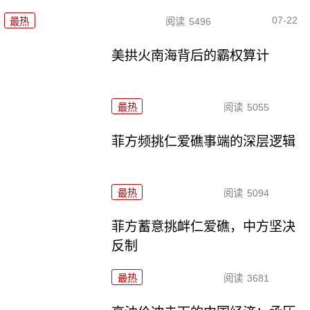
07-22
最热
阅读
5496
美拱火南海背后的霸权算计
最热
阅读
5055
菲方频挑仁爱礁事端的深层逻辑
最热
阅读
5094
菲方蓄意挑衅仁爱礁，中方坚决
反制
最热
阅读
3681