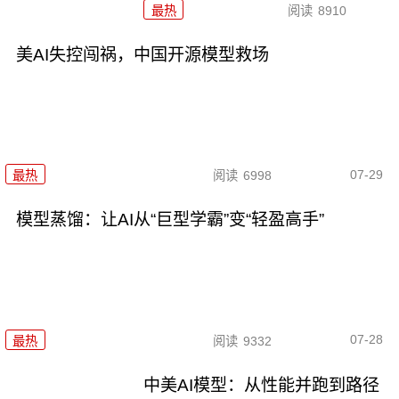
最热
阅读
8910
美AI失控闯祸，中国开源模型救场
07-29
最热
阅读
6998
模型蒸馏：让AI从“巨型学霸”变“轻盈高手”
07-28
最热
阅读
9332
中美AI模型：从性能并跑到路径