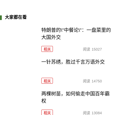
大家都在看
特朗普的\"中餐论\"：一盘菜里的
大国外交
相关
阅读
15027
一针苏绣，胜过千言万语外交
相关
阅读
14750
两棵树苗，如何偷走中国百年霸
权
相关
阅读
13084