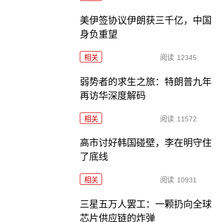
美伊签协议伊朗获三千亿，中国
身负重望
相关
阅读
12345
弱势者的求生之旅：特朗普九年
再访华深度解码
相关
阅读
11572
高市讨好韩国碰壁，李在明守住
了底线
相关
阅读
10931
三星五万人罢工：一颗扔向全球
芯片供应链的炸弹