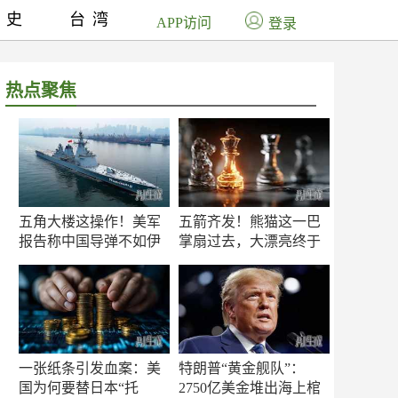
历史
台湾
APP访问
登录
热点聚焦
五角大楼这操作！美军
五箭齐发！熊猫这一巴
报告称中国导弹不如伊
掌扇过去，大漂亮终于
朗？
知疼
一张纸条引发血案：美
特朗普“黄金舰队”：
国为何要替日本“托
2750亿美金堆出海上棺