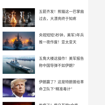
底”？
材
五箭齐发！熊猫这一巴掌扇
过去，大漂亮终于知疼
央视短短5秒钟，美军3年兵
推一夜作废！亚太变天
五角大楼这操作！美军报告
称中国导弹不如伊朗？
伊朗赢了？这是特朗普给革
命卫队下“精准毒计”