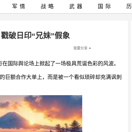
军情
战略
武器
国际
戳破日印“兄妹”假象
我要分享
之行在国际舆论场上掀起了一场极具荒诞色彩的风波。
的巨额合作大单上，而是被一个看似琐碎却充满讽刺