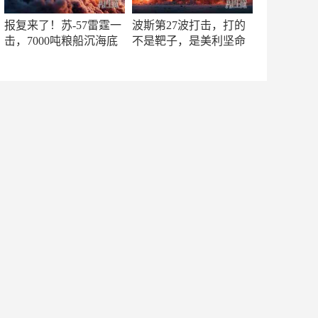
报复来了！苏-57雷霆一
波斯第27波打击，打的
击，7000吨粮船沉海底
不是靶子，是美利坚命
门