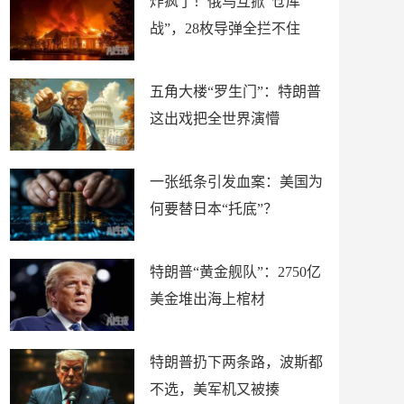
炸疯了！俄乌互掀“仓库
战”，28枚导弹全拦不住
五角大楼“罗生门”：特朗普
这出戏把全世界演懵
一张纸条引发血案：美国为
何要替日本“托底”？
特朗普“黄金舰队”：2750亿
美金堆出海上棺材
特朗普扔下两条路，波斯都
不选，美军机又被揍