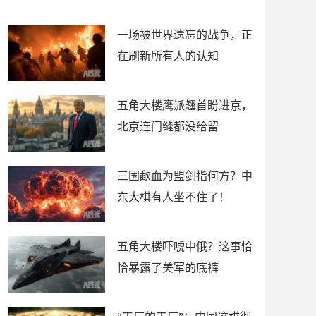
了
裤
一场被世界遗忘的战争，正
在刷新所有人的认知
五角大楼鹰派翘首盼进京，
北京连门缝都没给留
三国歃血为盟剑指何方？中
东大棋有人坐不住了！
五角大楼吓唬中俄？这事恰
恰暴露了美军的底裤