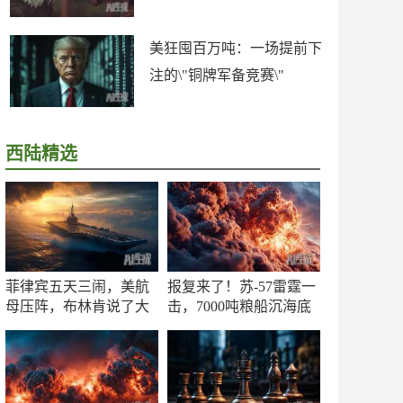
美狂囤百万吨：一场提前下
注的\"铜牌军备竞赛\"
西陆精选
菲律宾五天三闹，美航
报复来了！苏-57雷霆一
母压阵，布林肯说了大
击，7000吨粮船沉海底
实话