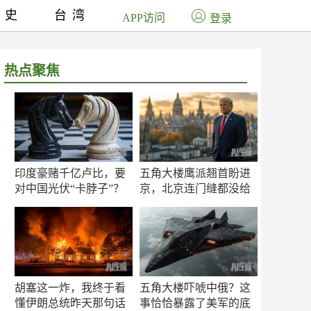
历史
台湾
APP访问
登录
热点聚焦
印度豪赌千亿卢比，要
五角大楼鹰派翘首盼进
对中国光伏“卡脖子”？
京，北京连门缝都没给
留
胡塞这一炸，我终于看
五角大楼吓唬中俄？这
懂伊朗总统昨天那句话
事恰恰暴露了美军的底