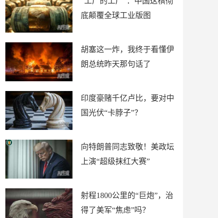
“工厂的工厂”：中国这棋彻
底颠覆全球工业版图
胡塞这一炸，我终于看懂伊
朗总统昨天那句话了
印度豪赌千亿卢比，要对中
国光伏“卡脖子”？
向特朗普同志致敬！美政坛
上演“超级抹红大赛”
射程1800公里的“巨炮”，治
得了美军“焦虑”吗？