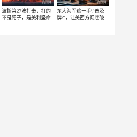
波斯第27波打击，打的
东大海军这一手\"普及
不是靶子，是美利坚命
牌\"，让美西方彻底破
门
防！