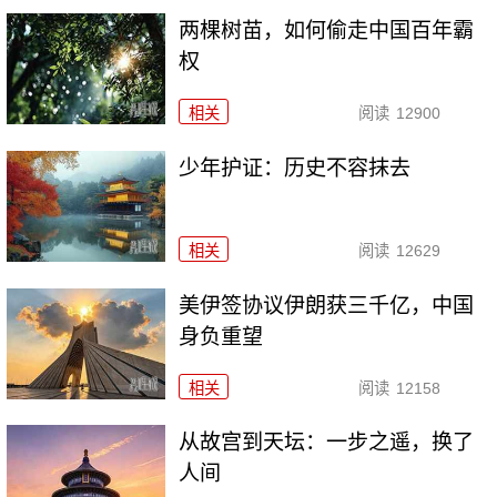
两棵树苗，如何偷走中国百年霸
权
相关
阅读
12900
少年护证：历史不容抹去
相关
阅读
12629
美伊签协议伊朗获三千亿，中国
身负重望
相关
阅读
12158
从故宫到天坛：一步之遥，换了
人间