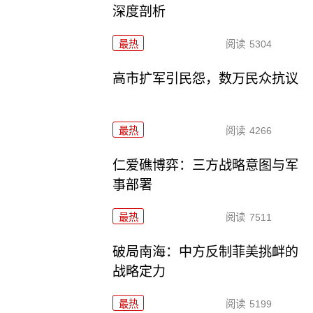
深度剖析
最热
阅读
5304
高市扩军引民怨，数万民众抗议
最热
阅读
4266
仁爱礁博弈：三方战略意图与军
事部署
最热
阅读
7511
破局南海：中方反制菲美挑衅的
战略定力
最热
阅读
5199