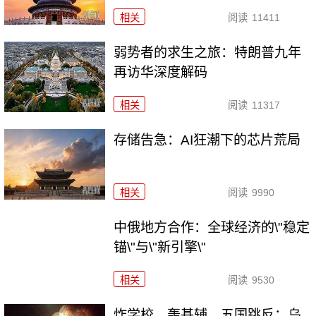
相关
阅读
11411
弱势者的求生之旅：特朗普九年
再访华深度解码
相关
阅读
11317
存储告急：AI狂潮下的芯片荒局
相关
阅读
9990
中俄地方合作：全球经济的\"稳定
锚\"与\"新引擎\"
相关
阅读
9530
炸学校、轰基辅、五国跳反：乌