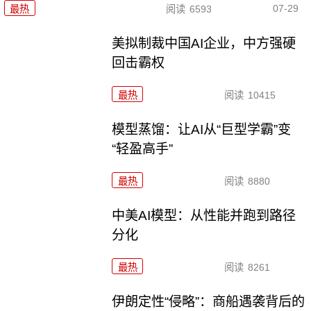
07-29
最热
阅读
6593
美拟制裁中国AI企业，中方强硬
回击霸权
最热
阅读
10415
模型蒸馏：让AI从“巨型学霸”变
“轻盈高手”
最热
阅读
8880
中美AI模型：从性能并跑到路径
分化
最热
阅读
8261
伊朗定性“侵略”：商船遇袭背后的