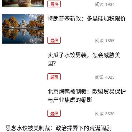
最热
阅读
1934
特朗普签新政：多晶硅加税限价
最热
阅读
1395
卖瓜子水饺男装，怎会威胁美
国？
最热
阅读
4023
北京烤鸭被制裁：欧盟贸易保护
与产业焦虑的缩影
最热
阅读
3530
思念水饺被美制裁：政治操弄下的荒诞闹剧