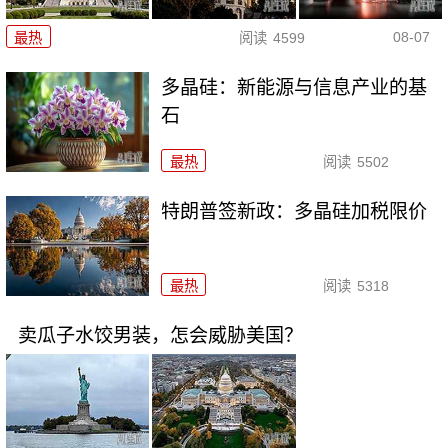
08-07
最热
阅读
4599
多晶硅：新能源与信息产业的基
石
最热
阅读
5502
特朗普签新政：多晶硅加税限价
最热
阅读
5318
卖瓜子水饺男装，怎会威胁美国？