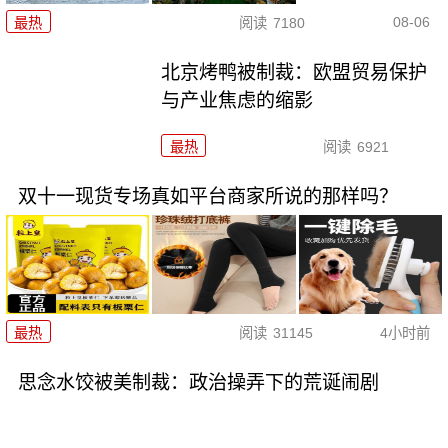
08-06
最热
阅读
7180
北京烤鸭被制裁：欧盟贸易保护
与产业焦虑的缩影
最热
阅读
6921
双十一现货专场真如平台商家所说的那样吗？
最热
阅读
31145
4小时前
思念水饺被美制裁：政治操弄下的荒诞闹剧