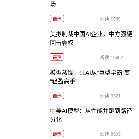
场
最热
阅读
6986
美拟制裁中国AI企业，中方强硬
回击霸权
最热
阅读
10807
模型蒸馏：让AI从“巨型学霸”变
“轻盈高手”
最热
阅读
9321
中美AI模型：从性能并跑到路径
分化
最热
阅读
8595