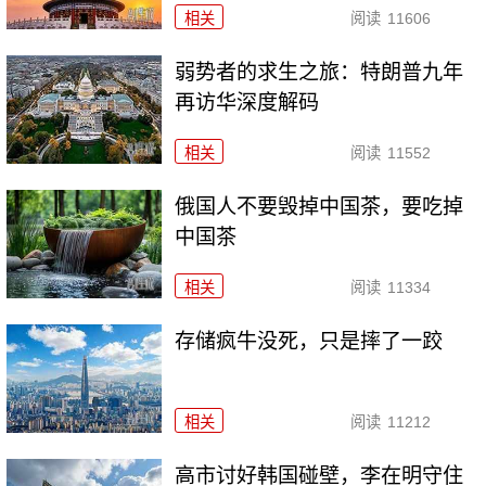
相关
阅读
11606
弱势者的求生之旅：特朗普九年
再访华深度解码
相关
阅读
11552
俄国人不要毁掉中国茶，要吃掉
中国茶
相关
阅读
11334
存储疯牛没死，只是摔了一跤
相关
阅读
11212
高市讨好韩国碰壁，李在明守住