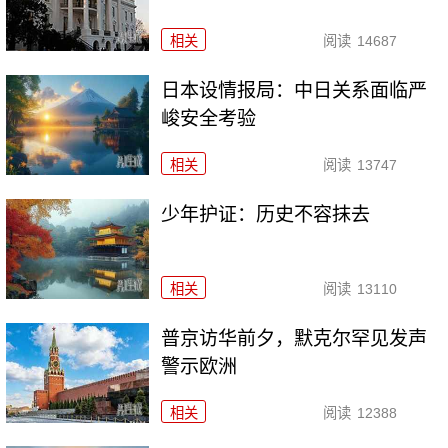
相关
阅读
14687
日本设情报局：中日关系面临严
峻安全考验
相关
阅读
13747
少年护证：历史不容抹去
相关
阅读
13110
普京访华前夕，默克尔罕见发声
警示欧洲
相关
阅读
12388