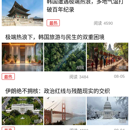
韩国遭遇极端热浪，多地气温打
破百年纪录
最热
阅读
4590
极端热浪下，韩国旅游与民生的双重困境
08-05
最热
阅读
3484
伊朗绝不拥核：政治红线与残酷现实的交织