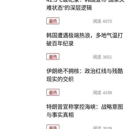
难状态”的深层逻辑
最热
阅读
6072
韩国遭遇极端热浪，多地气温打
破百年纪录
最热
阅读
3651
伊朗绝不拥核：政治红线与残酷
现实的交织
最热
阅读
4199
特朗普宣称掌控海峡：战略意图
与事实真相
最热
阅读
3539