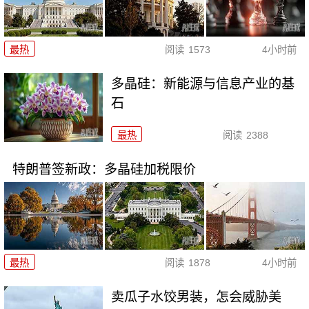
最热
阅读
1573
4小时前
多晶硅：新能源与信息产业的基
石
最热
阅读
2388
特朗普签新政：多晶硅加税限价
最热
阅读
1878
4小时前
卖瓜子水饺男装，怎会威胁美