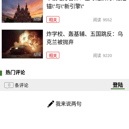
锚\"与\"新引擎\"
相关
阅读
9552
炸学校、轰基辅、五国跳反：乌
克兰被抛弃
相关
阅读
9220
热门评论
登陆
0
条评论
我来说两句