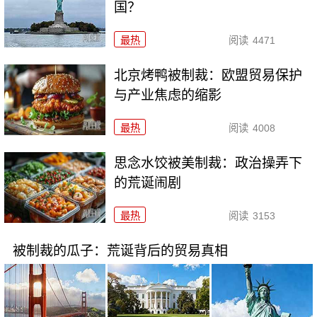
国？
最热
阅读
4471
北京烤鸭被制裁：欧盟贸易保护
与产业焦虑的缩影
最热
阅读
4008
思念水饺被美制裁：政治操弄下
的荒诞闹剧
最热
阅读
3153
被制裁的瓜子：荒诞背后的贸易真相