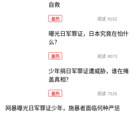
自救
最热
阅读
9152
曝光日军罪证，日本究竟在怕什
么？
最热
阅读
8073
少年捐日军罪证遭威胁，谁在掩
盖真相？
最热
阅读
7525
网暴曝光日军罪证少年，施暴者面临何种严惩